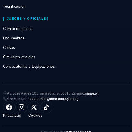
Tecnificación
JUECES Y OFICIALES
Comité de jueces
Documentos
Cursos
Circulares oficiales
Convocatorias y Equipaciones
Av. José Atarés 101, semisótano. 50018 Zaragoza
(mapa)
976 516 083 ·
federacion@triatlonaragon.org
Privacidad
·
Cookies
Desarrollado por
theflyingdevil.com