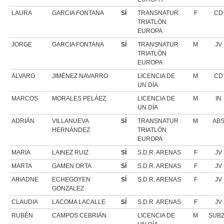
LAURA
GARCIA FONTANA
SÍ
TRANSNATUR
F
CD
TRIATLÓN
EUROPA
JORGE
GARCIA FONTANA
SÍ
TRANSNATUR
M
JV
TRIATLÓN
EUROPA
ALVARO
JIMÉNEZ NAVARRO
LICENCIA DE
M
CD
UN DÍA
MARCOS
MORALES PELÁEZ
LICENCIA DE
M
IN
UN DÍA
ADRIÁN
VILLANUEVA
SÍ
TRANSNATUR
M
AB
HERNÁNDEZ
TRIATLÓN
EUROPA
MARIA
LAINEZ RUIZ
SÍ
S.D.R. ARENAS
F
JV
MARTA
GAMEN ORTA
SÍ
S.D.R. ARENAS
F
JV
ARIADNE
ECHEGOYEN
SÍ
S.D.R. ARENAS
F
JV
GONZALEZ
CLAUDIA
LACOMA LACALLE
SÍ
S.D.R. ARENAS
F
JV
RUBÉN
CAMPOS CEBRIÁN
LICENCIA DE
M
SUB