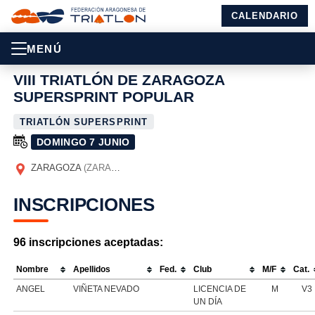
CALENDARIO
MENÚ
VIII TRIATLÓN DE ZARAGOZA
SUPERSPRINT POPULAR
TRIATLÓN SUPERSPRINT
DOMINGO 7 JUNIO
ZARAGOZA
(ZARAGOZA)
INSCRIPCIONES
96 inscripciones aceptadas:
Nombre
Apellidos
Fed.
Club
M/F
Cat.
ANGEL
VIÑETA NEVADO
LICENCIA DE
M
V3
UN DÍA