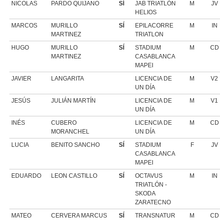
NICOLAS
PARDO QUIJANO
SÍ
JAB TRIATLÓN
M
JV
HELIOS
MARCOS
MURILLO
SÍ
EPILACORRE
M
IN
MARTINEZ
TRIATLON
HUGO
MURILLO
SÍ
STADIUM
M
CD
MARTINEZ
CASABLANCA
MAPEI
JAVIER
LANGARITA
LICENCIA DE
M
V2
UN DÍA
JESÚS
JULIÁN MARTÍN
LICENCIA DE
M
V1
UN DÍA
INÉS
CUBERO
LICENCIA DE
M
CD
MORANCHEL
UN DÍA
LUCIA
BENITO SANCHO
SÍ
STADIUM
F
JV
CASABLANCA
MAPEI
EDUARDO
LEON CASTILLO
SÍ
OCTAVUS
M
IN
TRIATLÓN -
SKODA
ZARATECNO
MATEO
CERVERA MARCUS
SÍ
TRANSNATUR
M
CD