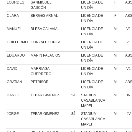
LOURDES
SANMIGUEL
LICENCIA DE
F
AB
GASCÓN
UN DÍA
CLARA
BERGES ARNAL
LICENCIA DE
F
AB
UN DÍA
MANUEL
BLESA CALAVIA
LICENCIA DE
M
V1
UN DÍA
GUILLERMO
GONZÁLEZ OREA
LICENCIA DE
M
V1
UN DÍA
EDUARDO
MARIN PALACIOS
LICENCIA DE
M
AB
UN DÍA
DAVID
MARRIAGA
LICENCIA DE
M
V1
GUERRERO
UN DÍA
GRATIAN
PETRISOR
LICENCIA DE
M
AB
UN DÍA
DANIEL
TÉBAR GIMENEZ
SÍ
STADIUM
M
IN
CASABLANCA
MAPEI
JORGE
TEBAR GIMENEZ
SÍ
STADIUM
M
JV
CASABLANCA
MAPEI