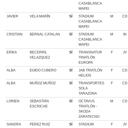
CASABLANCA
MAPEI
JAVIER
VELA MARÍN
SÍ
STADIUM
M
CD
CASABLANCA
MAPEI
CRISTIAN
BERNAL CATALAN
SÍ
STADIUM
M
IN
CASABLANCA
MAPEI
ERIKA
BECERRIL
SÍ
TRANSNATUR
F
JV
VELAZQUEZ
TRIATLÓN
EUROPA
ALBA
EGIDO CUBERO
SÍ
JAB TRIATLÓN
F
CD
HELIOS
ALBA
MUÑOZ MUÑOZ
SÍ
TRANSPORTES
F
CD
SOLA
TARAZONA
LORIEN
SEBASTIÁN
SÍ
OCTAVUS
M
CD
ESCRICHE
TRIATLÓN -
SKODA
ZARATECNO
SANDRA
PEREZ RUIZ
SÍ
STADIUM
F
JV