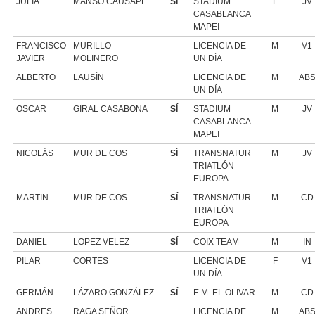
JULIA
MANSO CAUSAPE
SÍ
STADIUM
F
JV
CASABLANCA
MAPEI
FRANCISCO
MURILLO
LICENCIA DE
M
V1
JAVIER
MOLINERO
UN DÍA
ALBERTO
LAUSÍN
LICENCIA DE
M
AB
UN DÍA
OSCAR
GIRAL CASABONA
SÍ
STADIUM
M
JV
CASABLANCA
MAPEI
NICOLÁS
MUR DE COS
SÍ
TRANSNATUR
M
JV
TRIATLÓN
EUROPA
MARTIN
MUR DE COS
SÍ
TRANSNATUR
M
CD
TRIATLÓN
EUROPA
DANIEL
LOPEZ VELEZ
SÍ
COIX TEAM
M
IN
PILAR
CORTES
LICENCIA DE
F
V1
UN DÍA
GERMÁN
LÁZARO GONZÁLEZ
SÍ
E.M. EL OLIVAR
M
CD
ANDRES
RAGA SEÑOR
LICENCIA DE
M
AB