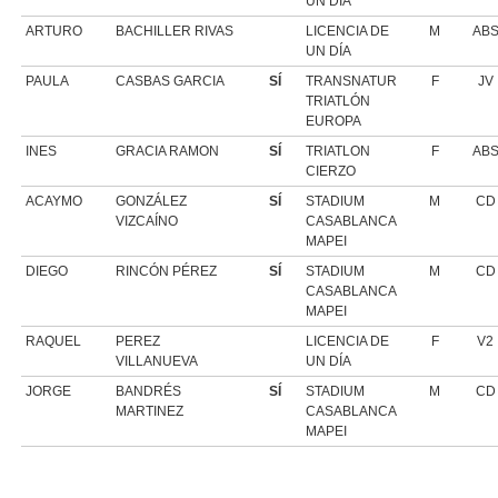
UN DÍA
ARTURO
BACHILLER RIVAS
LICENCIA DE
M
AB
UN DÍA
PAULA
CASBAS GARCIA
SÍ
TRANSNATUR
F
JV
TRIATLÓN
EUROPA
INES
GRACIA RAMON
SÍ
TRIATLON
F
AB
CIERZO
ACAYMO
GONZÁLEZ
SÍ
STADIUM
M
CD
VIZCAÍNO
CASABLANCA
MAPEI
DIEGO
RINCÓN PÉREZ
SÍ
STADIUM
M
CD
CASABLANCA
MAPEI
RAQUEL
PEREZ
LICENCIA DE
F
V2
VILLANUEVA
UN DÍA
JORGE
BANDRÉS
SÍ
STADIUM
M
CD
MARTINEZ
CASABLANCA
MAPEI