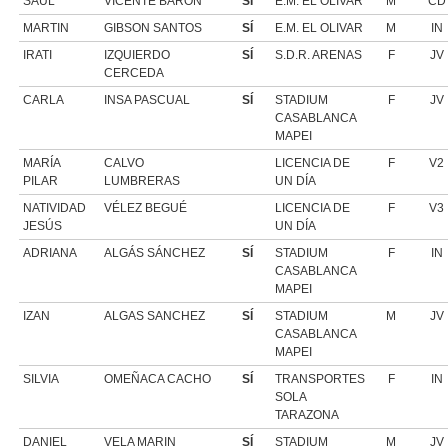
SAUL
VICENTE BARON
SÍ
E.M. EL OLIVAR
M
CD
MARTIN
GIBSON SANTOS
SÍ
E.M. EL OLIVAR
M
IN
IRATI
IZQUIERDO
SÍ
S.D.R. ARENAS
F
JV
CERCEDA
CARLA
INSA PASCUAL
SÍ
STADIUM
F
JV
CASABLANCA
MAPEI
MARÍA
CALVO
LICENCIA DE
F
V2
PILAR
LUMBRERAS
UN DÍA
NATIVIDAD
VÉLEZ BEGUÉ
LICENCIA DE
F
V3
JESÚS
UN DÍA
ADRIANA
ALGÁS SÁNCHEZ
SÍ
STADIUM
F
IN
CASABLANCA
MAPEI
IZAN
ALGAS SANCHEZ
SÍ
STADIUM
M
JV
CASABLANCA
MAPEI
SILVIA
OMEÑACA CACHO
SÍ
TRANSPORTES
F
IN
SOLA
TARAZONA
DANIEL
VELA MARIN
SÍ
STADIUM
M
JV