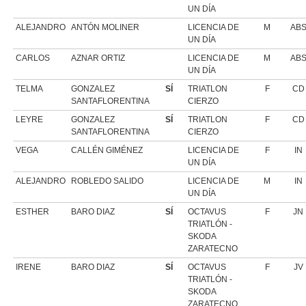
UN DÍA
ALEJANDRO
ANTÓN MOLINER
LICENCIA DE
M
AB
UN DÍA
CARLOS
AZNAR ORTIZ
LICENCIA DE
M
AB
UN DÍA
TELMA
GONZALEZ
SÍ
TRIATLON
F
CD
SANTAFLORENTINA
CIERZO
LEYRE
GONZALEZ
SÍ
TRIATLON
F
CD
SANTAFLORENTINA
CIERZO
VEGA
CALLÉN GIMÉNEZ
LICENCIA DE
F
IN
UN DÍA
ALEJANDRO
ROBLEDO SALIDO
LICENCIA DE
M
IN
UN DÍA
ESTHER
BARO DIAZ
SÍ
OCTAVUS
F
JN
TRIATLÓN -
SKODA
ZARATECNO
IRENE
BARO DIAZ
SÍ
OCTAVUS
F
JV
TRIATLÓN -
SKODA
ZARATECNO