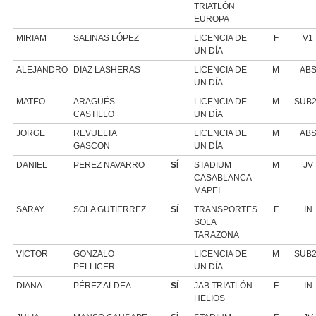
TRIATLÓN
EUROPA
MIRIAM
SALINAS LÓPEZ
LICENCIA DE
F
V1
UN DÍA
ALEJANDRO
DIAZ LASHERAS
LICENCIA DE
M
AB
UN DÍA
MATEO
ARAGÜÉS
LICENCIA DE
M
SUB
CASTILLO
UN DÍA
JORGE
REVUELTA
LICENCIA DE
M
AB
GASCON
UN DÍA
DANIEL
PEREZ NAVARRO
SÍ
STADIUM
M
JV
CASABLANCA
MAPEI
SARAY
SOLA GUTIERREZ
SÍ
TRANSPORTES
F
IN
SOLA
TARAZONA
VICTOR
GONZALO
LICENCIA DE
M
SUB
PELLICER
UN DÍA
DIANA
PÉREZ ALDEA
SÍ
JAB TRIATLÓN
F
IN
HELIOS