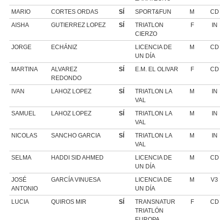
MARIO
CORTES ORDAS
SÍ
SPORT&FUN
M
CD
AISHA
GUTIERREZ LOPEZ
SÍ
TRIATLON
F
IN
CIERZO
JORGE
ECHÁNIZ
LICENCIA DE
M
CD
UN DÍA
MARTINA
ALVAREZ
SÍ
E.M. EL OLIVAR
F
CD
REDONDO
IVAN
LAHOZ LOPEZ
SÍ
TRIATLON LA
M
IN
VAL
SAMUEL
LAHOZ LOPEZ
SÍ
TRIATLON LA
M
IN
VAL
NICOLAS
SANCHO GARCIA
SÍ
TRIATLON LA
M
IN
VAL
SELMA
HADDI SID AHMED
LICENCIA DE
M
CD
UN DÍA
JOSÉ
GARCÍA VINUESA
LICENCIA DE
M
V3
ANTONIO
UN DÍA
LUCIA
QUIROS MIR
SÍ
TRANSNATUR
F
CD
TRIATLÓN
EUROPA