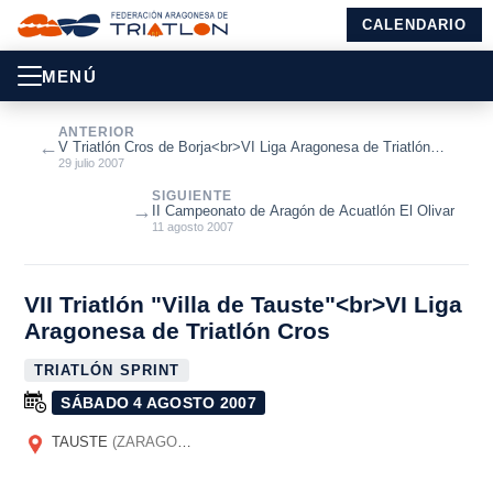
CALENDARIO
MENÚ
ANTERIOR
←
V Triatlón Cros de Borja<br>VI Liga Aragonesa de Triatlón
Cros
29 julio 2007
SIGUIENTE
→
II Campeonato de Aragón de Acuatlón El Olivar
11 agosto 2007
VII Triatlón "Villa de Tauste"<br>VI Liga
Aragonesa de Triatlón Cros
TRIATLÓN SPRINT
SÁBADO 4 AGOSTO 2007
TAUSTE
(ZARAGOZA)