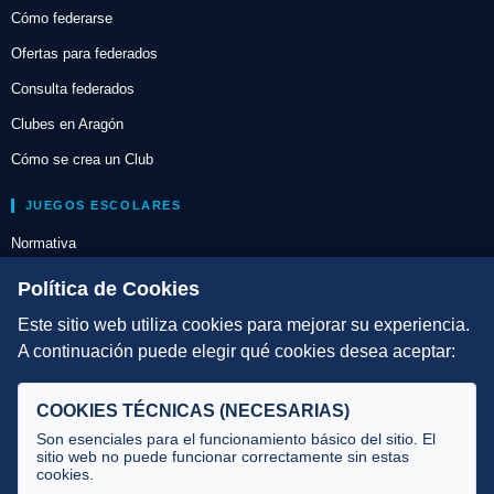
Cómo federarse
Ofertas para federados
Consulta federados
Clubes en Aragón
Cómo se crea un Club
JUEGOS ESCOLARES
Normativa
Escuelas de Triatlón
Política de Cookies
Este sitio web utiliza cookies para mejorar su experiencia.
DIRECCIÓN TÉCNICA
A continuación puede elegir qué cookies desea aceptar:
Criterios
Selecciones
COOKIES TÉCNICAS (NECESARIAS)
Tecnificación
Son esenciales para el funcionamiento básico del sitio. El
sitio web no puede funcionar correctamente sin estas
cookies.
JUECES Y OFICIALES