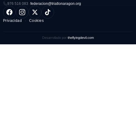
976 516 083 ·
federacion@triatlonaragon.org
Privacidad
·
Cookies
Desarrollado por
theflyingdevil.com