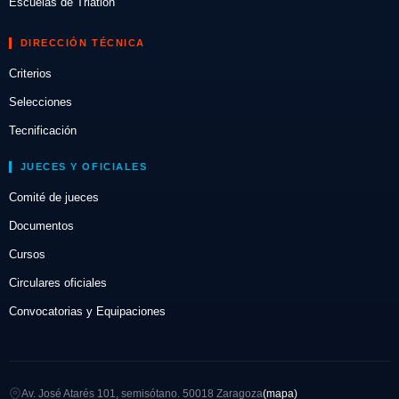
Escuelas de Triatlón
DIRECCIÓN TÉCNICA
Criterios
Selecciones
Tecnificación
JUECES Y OFICIALES
Comité de jueces
Documentos
Cursos
Circulares oficiales
Convocatorias y Equipaciones
Av. José Atarés 101, semisótano. 50018 Zaragoza
(mapa)