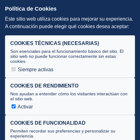
Escuelas de Triatlón
Política de Cookies
Este sitio web utiliza cookies para mejorar su experiencia.
DIRECCIÓN TÉCNICA
A continuación puede elegir qué cookies desea aceptar:
Criterios
Selecciones
COOKIES TÉCNICAS (NECESARIAS)
Tecnificación
Son esenciales para el funcionamiento básico del sitio. El
sitio web no puede funcionar correctamente sin estas
cookies.
JUECES Y OFICIALES
Siempre activas
Comité de jueces
Documentos
COOKIES DE RENDIMIENTO
Nos ayudan a entender cómo los visitantes interactúan con
Cursos
el sitio web.
Circulares oficiales
Activar
Convocatorias y Equipaciones
COOKIES DE FUNCIONALIDAD
Permiten recordar sus preferencias y personalizar su
experiencia.