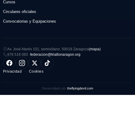
Cursos
Circulares oficiales
Convocatorias y Equipaciones
Av. José Atarés 101, semisótano. 50018 Zaragoza
(mapa)
976 516 083 ·
federacion@triatlonaragon.org
Privacidad
·
Cookies
Desarrollado por
theflyingdevil.com