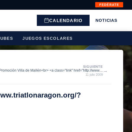
FEDÉRATE
CALENDARIO
NOTICIAS
LUBES
JUEGOS ESCOLARES
SIGUIENTE
→
 Promoción Villa de Mallén<br> <a class="link" href="http://www....
11 julio 2009
www.triatlonaragon.org/?