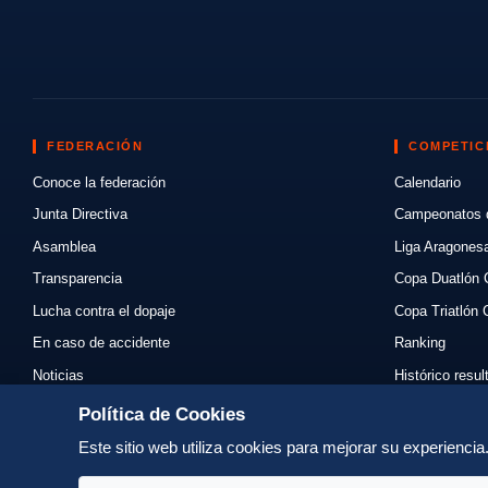
FEDERACIÓN
COMPETIC
Conoce la federación
Calendario
Junta Directiva
Campeonatos 
Asamblea
Liga Aragones
Transparencia
Copa Duatlón 
Lucha contra el dopaje
Copa Triatlón 
En caso de accidente
Ranking
Noticias
Histórico resu
Eventos
Mi primer triat
Política de Cookies
Enlaces
Normativas
Este sitio web utiliza cookies para mejorar su experienci
Contacto
Organizadores