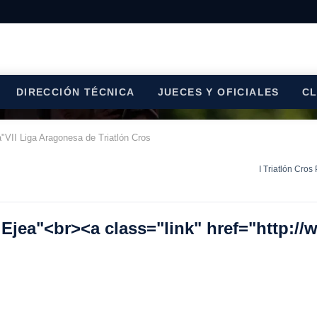
DIRECCIÓN TÉCNICA
JUECES Y OFICIALES
C
a"VII Liga Aragonesa de Triatlón Cros
I Triatlón Cros
e Ejea"<br><a class="link" href="http://