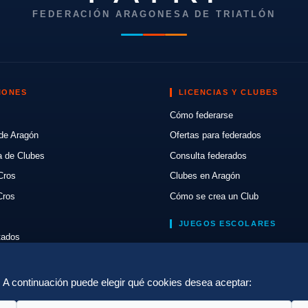
FEDERACIÓN ARAGONESA DE TRIATLÓN
IONES
LICENCIAS Y CLUBES
Cómo federarse
de Aragón
Ofertas para federados
a de Clubes
Consulta federados
Cros
Clubes en Aragón
Cros
Cómo se crea un Club
JUEGOS ESCOLARES
ltados
Normativa
lón
Escuelas de Triatlón
a. A continuación puede elegir qué cookies desea aceptar: