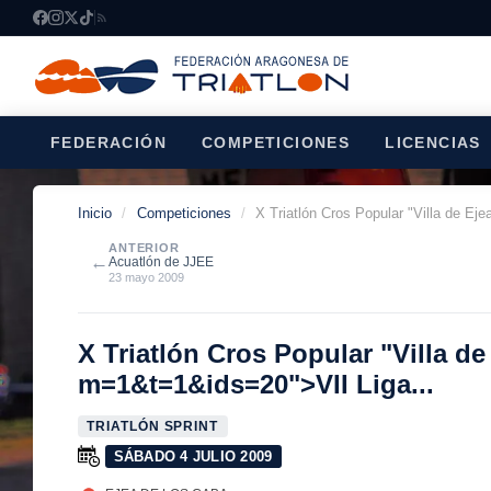
FEDERACIÓN
COMPETICIONES
LICENCIAS
Inicio
/
Competiciones
/
X Triatlón Cros Popular "Villa de Eje
ANTERIOR
←
Acuatlón de JJEE
23 mayo 2009
X Triatlón Cros Popular "Villa d
m=1&t=1&ids=20">VII Liga...
TRIATLÓN SPRINT
SÁBADO 4 JULIO 2009