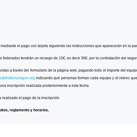
n mediante el pago con tarjeta siguiendo las instrucciones que aparecerán en la pan
 no federados tendrán un recargo de 15€, es decir 36
€, por la contratación del segur
vistas a través del formulario de la página web, pagando todo el importe del equipo.
es@triatlonaragon.org
indicando qué personas forman cada equipo y el relevo que v
na inscripción realizada posteriormente a esta fecha.
realizado el pago de la inscripción.
uitos, reglamento y horarios.