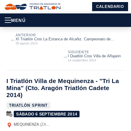
CALENDARIO
MENÚ
ANTERIOR
←
XI Triatlón Cros La Estanca de Alcañiz. Campeonato de
Aragón de Triatlón Cros 20...
30 agosto 2014
SIGUIENTE
→
I Duatlón Cros Villa de Alfajarin
14 septiembre 2014
I Triatlón Villa de Mequinenza - "Tri La
Mina" (Cto. Aragón Triatlón Cadete
2014)
TRIATLÓN SPRINT
SÁBADO 6 SEPTIEMBRE 2014
MEQUINENZA
(ZARAGOZA)