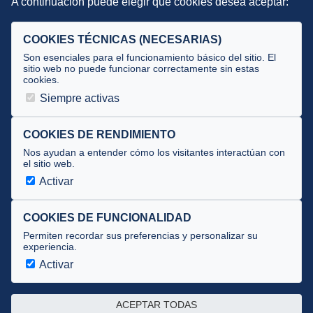
A continuación puede elegir qué cookies desea aceptar:
Criterios
Selecciones
COOKIES TÉCNICAS (NECESARIAS)
Tecnificación
Son esenciales para el funcionamiento básico del sitio. El
sitio web no puede funcionar correctamente sin estas
cookies.
JUECES Y OFICIALES
Siempre activas
Comité de jueces
Documentos
COOKIES DE RENDIMIENTO
Nos ayudan a entender cómo los visitantes interactúan con
Cursos
el sitio web.
Circulares oficiales
Activar
Convocatorias y Equipaciones
COOKIES DE FUNCIONALIDAD
Permiten recordar sus preferencias y personalizar su
experiencia.
Av. José Atarés 101, semisótano. 50018 Zaragoza
(mapa)
Activar
976 516 083 ·
federacion@triatlonaragon.org
ACEPTAR TODAS