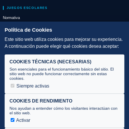
JUEGOS ESCOLARES
Normativa
Escuelas de Triatlón
Política de Cookies
Este sitio web utiliza cookies para mejorar su experiencia.
DIRECCIÓN TÉCNICA
A continuación puede elegir qué cookies desea aceptar:
Criterios
Selecciones
COOKIES TÉCNICAS (NECESARIAS)
Tecnificación
Son esenciales para el funcionamiento básico del sitio. El
sitio web no puede funcionar correctamente sin estas
cookies.
JUECES Y OFICIALES
Siempre activas
Comité de jueces
Documentos
COOKIES DE RENDIMIENTO
Nos ayudan a entender cómo los visitantes interactúan con
Cursos
el sitio web.
Circulares oficiales
Activar
Convocatorias y Equipaciones