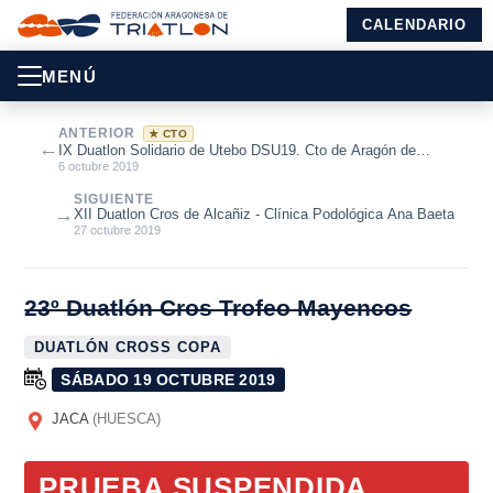
CALENDARIO
MENÚ
ANTERIOR
★ CTO
←
IX Duatlon Solidario de Utebo DSU19. Cto de Aragón de
Duatlón Cros 2019
6 octubre 2019
SIGUIENTE
→
XII Duatlon Cros de Alcañiz - Clínica Podológica Ana Baeta
27 octubre 2019
23º Duatlón Cros Trofeo Mayencos
DUATLÓN CROSS COPA
SÁBADO 19 OCTUBRE 2019
JACA
(HUESCA)
PRUEBA SUSPENDIDA