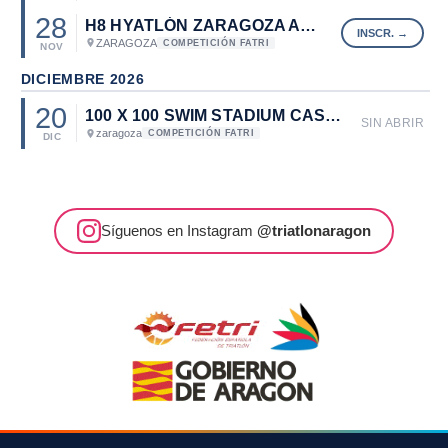
28
H8 HYATLÓN ZARAGOZA ARENA
ZARAGOZA
COMPETICIÓN FATRI
NOV
DICIEMBRE 2026
20
100 X 100 SWIM STADIUM CASABLANCA
SIN ABRIR
zaragoza
COMPETICIÓN FATRI
DIC
Síguenos en Instagram
@triatlonaragon