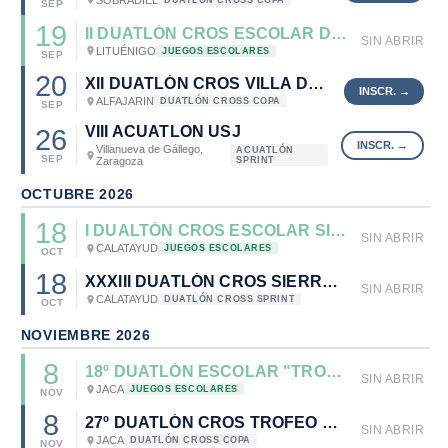
SEP
19
II DUATLÓN CROS ESCOLAR DE LITUÉNIGO
SIN ABRIR
LITUÉNIGO
JUEGOS ESCOLARES
SEP
20
XII DUATLÓN CROS VILLA DE ALFAJARIN
ALFAJARIN
DUATLÓN CROSS COPA
SEP
VIII ACUATLON USJ
26
Villanueva de Gállego,
ACUATLÓN
SEP
Zaragoza
SPRINT
OCTUBRE 2026
18
I DUALTÓN CROS ESCOLAR SIERRA DE ARMANTES
SIN ABRIR
CALATAYUD
JUEGOS ESCOLARES
OCT
18
XXXIII DUATLÓN CROS SIERRA DE ARMANTES
SIN ABRIR
CALATAYUD
DUATLÓN CROSS SPRINT
OCT
NOVIEMBRE 2026
8
18º DUATLÓN ESCOLAR "TROFEO MAYENCOS"
SIN ABRIR
JACA
JUEGOS ESCOLARES
NOV
8
27º DUATLÓN CROS TROFEO MAYENCOS 2026
SIN ABRIR
JACA
DUATLÓN CROSS COPA
NOV