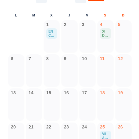
L
M
X
J
V
S
D
1
2
3
4
5
EN
XI
CU
DU
EN
ATL
TR
ON
O
ESC
PR
OL
OG
AR
6
7
8
9
10
11
12
RA
DE
MA
CA
AM
LAT
AZ
AYU
ON
D
AS
EN
ZA
RA
13
14
15
16
17
18
19
GO
ZA
20
21
22
23
24
25
26
VII
AC