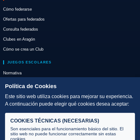
Cómo federarse
Ofertas para federados
Consulta federados
Clubes en Aragón
Cómo se crea un Club
JUEGOS ESCOLARES
Normativa
Escuelas de Triatlón
Política de Cookies
Este sitio web utiliza cookies para mejorar su experiencia.
DIRECCIÓN TÉCNICA
A continuación puede elegir qué cookies desea aceptar:
Criterios
Selecciones
COOKIES TÉCNICAS (NECESARIAS)
Tecnificación
Son esenciales para el funcionamiento básico del sitio. El
sitio web no puede funcionar correctamente sin estas
cookies.