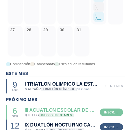
UAT
I
LÓ
AC
N
UAT
ESC
I
LÓ
OL
AC
N
AR
UAT
E.M.
E.M.
LÓ
EL
EL
27
28
29
30
31
N
OLI
OLI
PO
VAR
VAR
PUL
AR
Y
CA
DET
E
E.M.
Competición
Campeonato
Escolar
Con resultados
EL
OLI
VAR
ESTE MES
9
I TRIATLON OLIMPICO LA ESTANCA DE ALCAÑIZ
CERRADA
ALCAÑIZ
¡en 2 días!
TRIATLÓN OLÍMPICO
AGO
PRÓXIMO MES
6
III ACUATLÓN ESCOLAR DE UTEBO
UTEBO
JUEGOS ESCOLARES
SEP
12
IX DUATLÓN NOCTURNO CALCIGADA-SOBRADIEL
SOBRADIEL
DUATLÓN CROSS COPA