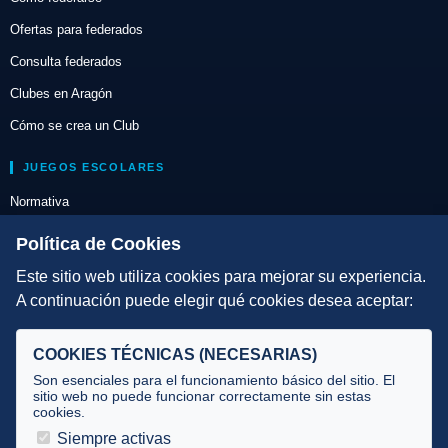
Ofertas para federados
Consulta federados
Clubes en Aragón
Cómo se crea un Club
JUEGOS ESCOLARES
Normativa
Escuelas de Triatlón
Política de Cookies
Este sitio web utiliza cookies para mejorar su experiencia.
DIRECCIÓN TÉCNICA
A continuación puede elegir qué cookies desea aceptar:
Criterios
Selecciones
COOKIES TÉCNICAS (NECESARIAS)
Tecnificación
Son esenciales para el funcionamiento básico del sitio. El
sitio web no puede funcionar correctamente sin estas
cookies.
JUECES Y OFICIALES
Siempre activas