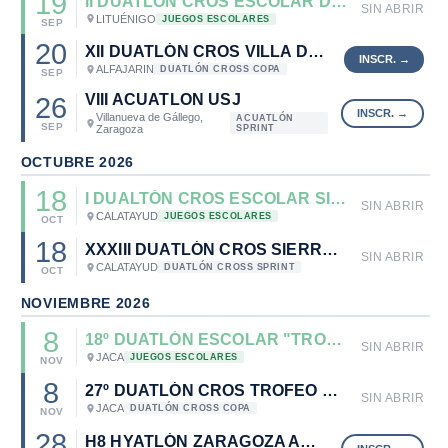
19
II DUATLÓN CROS ESCOLAR DE LITUÉNIGO
SIN ABRIR
LITUÉNIGO
JUEGOS ESCOLARES
SEP
20
XII DUATLÓN CROS VILLA DE ALFAJARIN
ALFAJARIN
DUATLÓN CROSS COPA
SEP
VIII ACUATLON USJ
26
Villanueva de Gállego,
ACUATLÓN
SEP
Zaragoza
SPRINT
OCTUBRE 2026
18
I DUALTÓN CROS ESCOLAR SIERRA DE ARMANTES
SIN ABRIR
CALATAYUD
JUEGOS ESCOLARES
OCT
18
XXXIII DUATLÓN CROS SIERRA DE ARMANTES
SIN ABRIR
CALATAYUD
DUATLÓN CROSS SPRINT
OCT
NOVIEMBRE 2026
8
18º DUATLÓN ESCOLAR "TROFEO MAYENCOS"
SIN ABRIR
JACA
JUEGOS ESCOLARES
NOV
8
27º DUATLÓN CROS TROFEO MAYENCOS 2026
SIN ABRIR
JACA
DUATLÓN CROSS COPA
NOV
28
H8 HYATLÓN ZARAGOZA ARENA