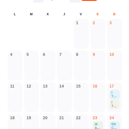
L
M
X
J
V
S
D
1
2
3
4
5
6
7
8
9
10
11
12
13
14
15
16
17
I
TRI
ATL
I
ÓN
TRI
SUP
ATL
ERS
ÓN
PRI
SPR
18
19
20
21
22
23
24
NT
INT
PO
IX
EN
PO
R
AC
CU
R