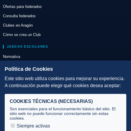
Ofertas para federados
Consulta federados
Clubes en Aragón
Cómo se crea un Club
JUEGOS ESCOLARES
Normativa
Escuelas de Triatlón
Política de Cookies
Este sitio web utiliza cookies para mejorar su experiencia.
DIRECCIÓN TÉCNICA
A continuación puede elegir qué cookies desea aceptar:
Criterios
Selecciones
COOKIES TÉCNICAS (NECESARIAS)
Tecnificación
Son esenciales para el funcionamiento básico del sitio. El
sitio web no puede funcionar correctamente sin estas
cookies.
JUECES Y OFICIALES
Siempre activas
Comité de jueces