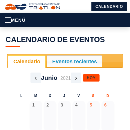
CALENDARIO
MENÚ
CALENDARIO DE EVENTOS
Calendario
Eventos recientes
‹
›
Junio
HOY
2021
L
M
X
J
V
S
D
1
2
3
4
5
6