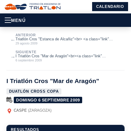
CALENDARIO
MENÚ
ANTERIOR
←
Triatlón Cros "Estanca de Alcañiz"<br> <a class="link"
href="http://www.triatl...
29 agosto 2009
SIGUIENTE
→
I Triatlón Cros "Mar de Aragón"<br><a class="link"
href="http://www.triatlonarag...
6 septiembre 2009
I Triatlón Cros "Mar de Aragón"
DUATLÓN CROSS COPA
DOMINGO 6 SEPTIEMBRE 2009
CASPE
(ZARAGOZA)
RESULTADOS