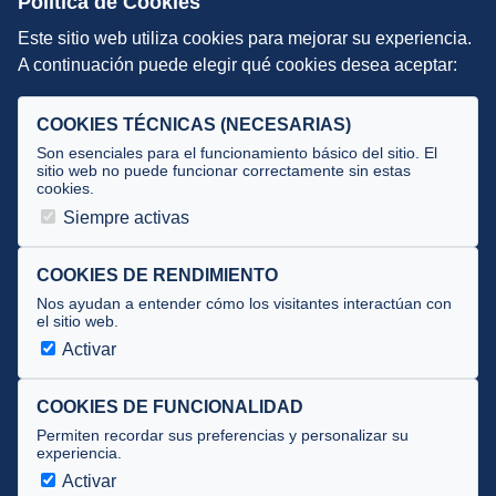
Política de Cookies
Este sitio web utiliza cookies para mejorar su experiencia.
DIRECCIÓN TÉCNICA
A continuación puede elegir qué cookies desea aceptar:
Criterios
Selecciones
COOKIES TÉCNICAS (NECESARIAS)
Tecnificación
Son esenciales para el funcionamiento básico del sitio. El
sitio web no puede funcionar correctamente sin estas
cookies.
JUECES Y OFICIALES
Siempre activas
Comité de jueces
Documentos
COOKIES DE RENDIMIENTO
Nos ayudan a entender cómo los visitantes interactúan con
Cursos
el sitio web.
Circulares oficiales
Activar
Convocatorias y Equipaciones
COOKIES DE FUNCIONALIDAD
Permiten recordar sus preferencias y personalizar su
experiencia.
Av. José Atarés 101, semisótano. 50018 Zaragoza
(mapa)
Activar