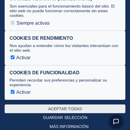
Tecnificación
Son esenciales para el funcionamiento básico del sitio. El
sitio web no puede funcionar correctamente sin estas
cookies.
JUECES Y OFICIALES
Siempre activas
Comité de jueces
Documentos
COOKIES DE RENDIMIENTO
Nos ayudan a entender cómo los visitantes interactúan con
Cursos
el sitio web.
Circulares oficiales
Activar
Convocatorias y Equipaciones
COOKIES DE FUNCIONALIDAD
Permiten recordar sus preferencias y personalizar su
experiencia.
Av. José Atarés 101, semisótano. 50018 Zaragoza
(mapa)
Activar
976 516 083 ·
federacion@triatlonaragon.org
ACEPTAR TODAS
Privacidad
·
Cookies
GUARDAR SELECCIÓN
MÁS INFORMACIÓN
Desarrollado por
theflyingdevil.com