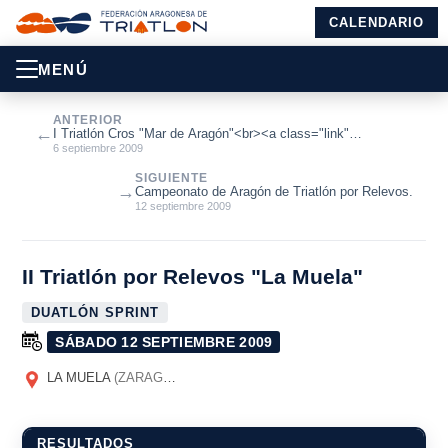
CALENDARIO
MENÚ
ANTERIOR
←
I Triatlón Cros "Mar de Aragón"<br><a class="link"
href="http://www.triatlonarag...
6 septiembre 2009
SIGUIENTE
→
Campeonato de Aragón de Triatlón por Relevos.
12 septiembre 2009
II Triatlón por Relevos "La Muela"
DUATLÓN SPRINT
SÁBADO 12 SEPTIEMBRE 2009
LA MUELA
(ZARAGOZA)
RESULTADOS