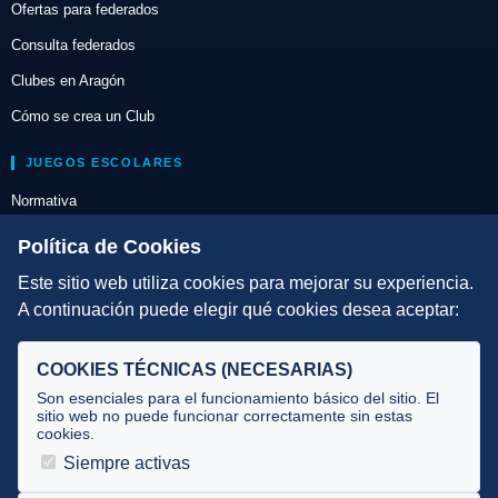
Ofertas para federados
Consulta federados
Clubes en Aragón
Cómo se crea un Club
JUEGOS ESCOLARES
Normativa
Escuelas de Triatlón
Política de Cookies
Este sitio web utiliza cookies para mejorar su experiencia.
DIRECCIÓN TÉCNICA
A continuación puede elegir qué cookies desea aceptar:
Criterios
Selecciones
COOKIES TÉCNICAS (NECESARIAS)
Tecnificación
Son esenciales para el funcionamiento básico del sitio. El
sitio web no puede funcionar correctamente sin estas
cookies.
JUECES Y OFICIALES
Siempre activas
Comité de jueces