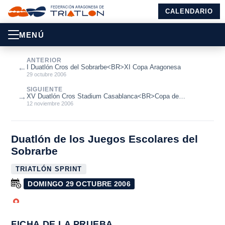
CALENDARIO
MENÚ
ANTERIOR
←
I Duatlón Cros del Sobrarbe<BR>XI Copa Aragonesa
29 octubre 2006
SIGUIENTE
→
XV Duatlón Cros Stadium Casablanca<BR>Copa de
España<BR>XI Copa Aragonesa
12 noviembre 2006
Duatlón de los Juegos Escolares del
Sobrarbe
TRIATLÓN SPRINT
DOMINGO 29 OCTUBRE 2006
FICHA DE LA PRUEBA