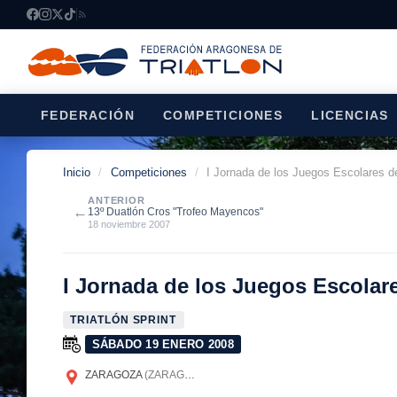
FEDERACIÓN
COMPETICIONES
LICENCIAS
Inicio
/
Competiciones
/
I Jornada de los Juegos Escolares d
ANTERIOR
←
13º Duatlón Cros "Trofeo Mayencos"
18 noviembre 2007
I Jornada de los Juegos Escolar
TRIATLÓN SPRINT
SÁBADO 19 ENERO 2008
ZARAGOZA
(ZARAGOZA)