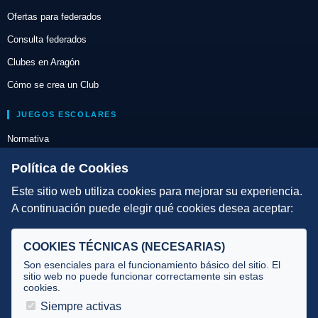
Ofertas para federados
Consulta federados
Clubes en Aragón
Cómo se crea un Club
JUEGOS ESCOLARES
Normativa
Escuelas de Triatlón
Política de Cookies
Este sitio web utiliza cookies para mejorar su experiencia.
DIRECCIÓN TÉCNICA
A continuación puede elegir qué cookies desea aceptar:
Criterios
Selecciones
COOKIES TÉCNICAS (NECESARIAS)
Tecnificación
Son esenciales para el funcionamiento básico del sitio. El
sitio web no puede funcionar correctamente sin estas
cookies.
JUECES Y OFICIALES
Siempre activas
Comité de jueces