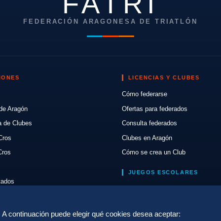
FATRI
FEDERACIÓN ARAGONESA DE TRIATLÓN
IONES
LICENCIAS Y CLUBES
Cómo federarse
de Aragón
Ofertas para federados
a de Clubes
Consulta federados
Cros
Clubes en Aragón
Cros
Cómo se crea un Club
JUEGOS ESCOLARES
ltados
Normativa
lón
Escuelas de Triatlón
a. A continuación puede elegir qué cookies desea aceptar: