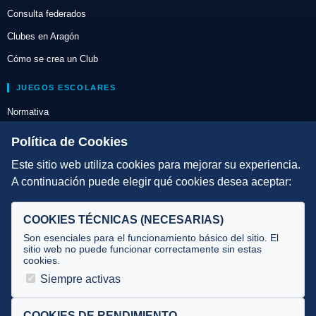
Consulta federados
Clubes en Aragón
Cómo se crea un Club
JUEGOS ESCOLARES
Normativa
Escuelas de Triatlón
Política de Cookies
Este sitio web utiliza cookies para mejorar su experiencia.
DIRECCIÓN TÉCNICA
A continuación puede elegir qué cookies desea aceptar:
Criterios
Selecciones
COOKIES TÉCNICAS (NECESARIAS)
Tecnificación
Son esenciales para el funcionamiento básico del sitio. El
sitio web no puede funcionar correctamente sin estas
cookies.
JUECES Y OFICIALES
Siempre activas
Comité de jueces
Documentos
COOKIES DE RENDIMIENTO