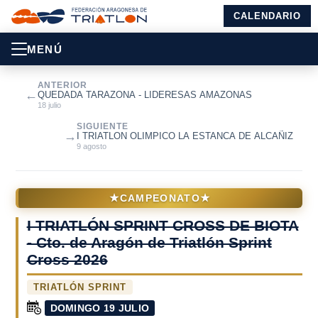
CALENDARIO
MENÚ
ANTERIOR
←
QUEDADA TARAZONA - LIDERESAS AMAZONAS
18 julio
SIGUIENTE
→
I TRIATLON OLIMPICO LA ESTANCA DE ALCAÑIZ
9 agosto
★
★
CAMPEONATO
I TRIATLÓN SPRINT CROSS DE BIOTA
- Cto. de Aragón de Triatlón Sprint
Cross 2026
TRIATLÓN SPRINT
DOMINGO 19 JULIO