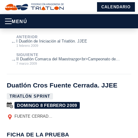
CALENDARIO
MENÚ
ANTERIOR
←
I Duatlón de Iniciación al Triatlón. JJEE
1 febrero 2009
SIGUIENTE
→
II Duatlón Comarca del Maestrazgo<br>Campeonato de
Aragón de Duatlón
7 marzo 2009
Duatlón Cros Fuente Cerrada. JJEE
TRIATLÓN SPRINT
DOMINGO 8 FEBRERO 2009
FUENTE CERRADA
(TERUEL)
FICHA DE LA PRUEBA