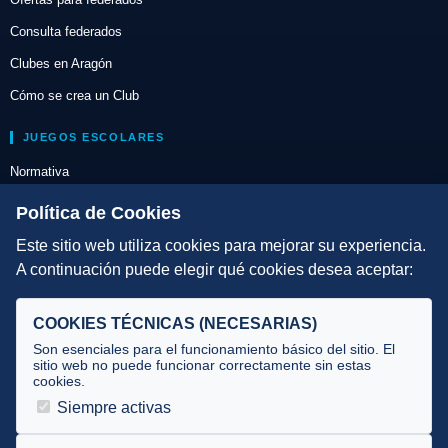
Consulta federados
Clubes en Aragón
Cómo se crea un Club
JUEGOS ESCOLARES
Normativa
Escuelas de Triatlón
Política de Cookies
Este sitio web utiliza cookies para mejorar su experiencia.
DIRECCIÓN TÉCNICA
A continuación puede elegir qué cookies desea aceptar:
Criterios
Selecciones
COOKIES TÉCNICAS (NECESARIAS)
Tecnificación
Son esenciales para el funcionamiento básico del sitio. El
sitio web no puede funcionar correctamente sin estas
cookies.
JUECES Y OFICIALES
Siempre activas
Comité de jueces