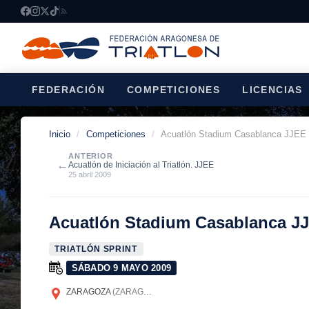
FEDERACIÓN
COMPETICIONES
LICENCIAS
Inicio
/
Competiciones
/
Acuatlón Stadium Casablanca JJEE
ANTERIOR
←
Acuatlón de Iniciación al Triatlón. JJEE
25 abril 2009
Acuatlón Stadium Casablanca J
TRIATLÓN SPRINT
SÁBADO 9 MAYO 2009
ZARAGOZA
(ZARAGOZA)