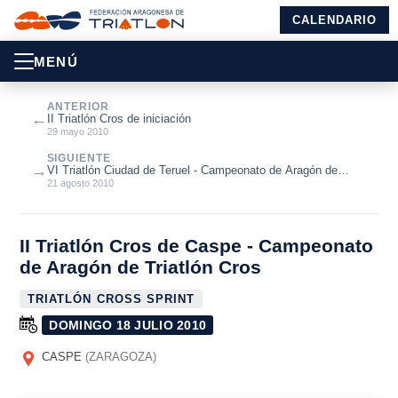
CALENDARIO
MENÚ
ANTERIOR
←
II Triatlón Cros de iniciación
29 mayo 2010
SIGUIENTE
→
VI Triatlón Ciudad de Teruel - Campeonato de Aragón de
Triatlón
21 agosto 2010
II Triatlón Cros de Caspe - Campeonato
de Aragón de Triatlón Cros
TRIATLÓN CROSS SPRINT
DOMINGO 18 JULIO 2010
CASPE
(ZARAGOZA)