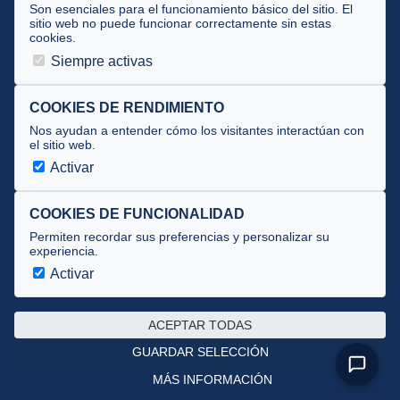
Tecnificación
Son esenciales para el funcionamiento básico del sitio. El
sitio web no puede funcionar correctamente sin estas
cookies.
JUECES Y OFICIALES
Siempre activas
Comité de jueces
Documentos
COOKIES DE RENDIMIENTO
Nos ayudan a entender cómo los visitantes interactúan con
Cursos
el sitio web.
Circulares oficiales
Activar
Convocatorias y Equipaciones
COOKIES DE FUNCIONALIDAD
Permiten recordar sus preferencias y personalizar su
experiencia.
Av. José Atarés 101, semisótano. 50018 Zaragoza
(mapa)
Activar
976 516 083 ·
federacion@triatlonaragon.org
ACEPTAR TODAS
Privacidad
·
Cookies
GUARDAR SELECCIÓN
MÁS INFORMACIÓN
Desarrollado por
theflyingdevil.com