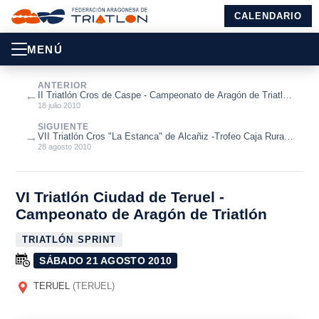
CALENDARIO
MENÚ
ANTERIOR
←
II Triatlón Cros de Caspe - Campeonato de Aragón de Triatlón
Cros
18 julio 2010
SIGUIENTE
→
VII Triatlón Cros "La Estanca" de Alcañiz -Trofeo Caja Rural
de Teruel
28 agosto 2010
VI Triatlón Ciudad de Teruel -
Campeonato de Aragón de Triatlón
TRIATLÓN SPRINT
SÁBADO 21 AGOSTO 2010
TERUEL
(TERUEL)