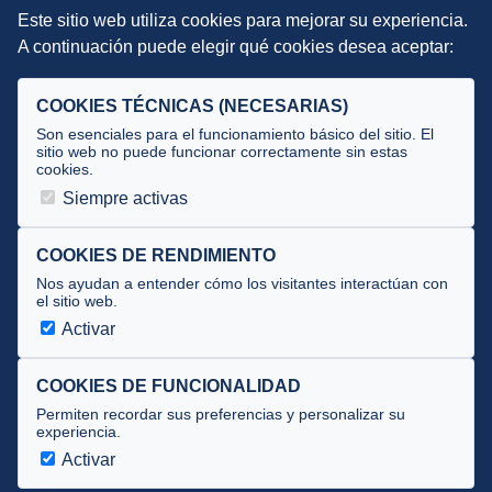
Este sitio web utiliza cookies para mejorar su experiencia.
DIRECCIÓN TÉCNICA
A continuación puede elegir qué cookies desea aceptar:
Criterios
Selecciones
COOKIES TÉCNICAS (NECESARIAS)
Tecnificación
Son esenciales para el funcionamiento básico del sitio. El
sitio web no puede funcionar correctamente sin estas
cookies.
JUECES Y OFICIALES
Siempre activas
Comité de jueces
Documentos
COOKIES DE RENDIMIENTO
Nos ayudan a entender cómo los visitantes interactúan con
Cursos
el sitio web.
Circulares oficiales
Activar
Convocatorias y Equipaciones
COOKIES DE FUNCIONALIDAD
Permiten recordar sus preferencias y personalizar su
experiencia.
Av. José Atarés 101, semisótano. 50018 Zaragoza
(mapa)
Activar
976 516 083 ·
federacion@triatlonaragon.org