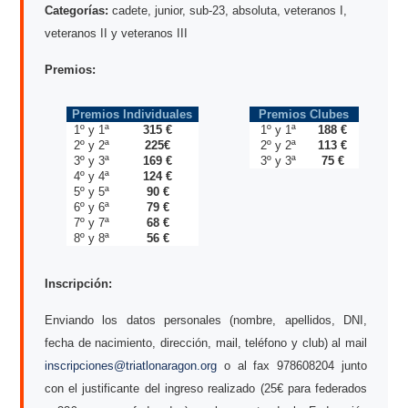
Categorías:
cadete, junior, sub-23, absoluta, veteranos I,
veteranos II y veteranos III
Premios:
Premios Individuales
Premios Clubes
1º y 1ª
315 €
1º y 1ª
188 €
2º y 2ª
225€
2º y 2ª
113 €
3º y 3ª
169 €
3º y 3ª
75 €
4º y 4ª
124 €
5º y 5ª
90 €
6º y 6ª
79 €
7º y 7ª
68 €
8º y 8ª
56 €
Inscripción:
Enviando los datos personales (nombre, apellidos, DNI,
fecha de nacimiento, dirección, mail, teléfono y club) al mail
inscripciones@triatlonaragon.org
o al fax 978608204 junto
con el justificante del ingreso realizado (25€ para federados