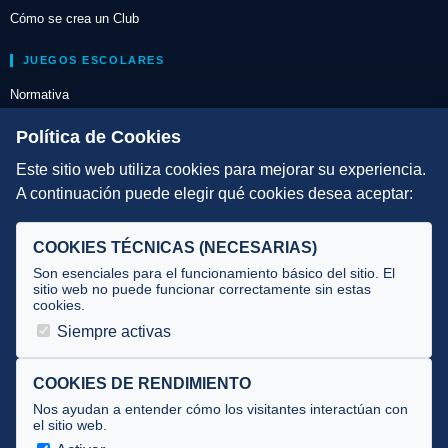
Cómo se crea un Club
JUEGOS ESCOLARES
Normativa
Escuelas de Triatlón
Política de Cookies
Este sitio web utiliza cookies para mejorar su experiencia.
DIRECCIÓN TÉCNICA
A continuación puede elegir qué cookies desea aceptar:
Criterios
Selecciones
COOKIES TÉCNICAS (NECESARIAS)
Tecnificación
Son esenciales para el funcionamiento básico del sitio. El
sitio web no puede funcionar correctamente sin estas
cookies.
JUECES Y OFICIALES
Siempre activas
Comité de jueces
Documentos
COOKIES DE RENDIMIENTO
Nos ayudan a entender cómo los visitantes interactúan con
Cursos
el sitio web.
Circulares oficiales