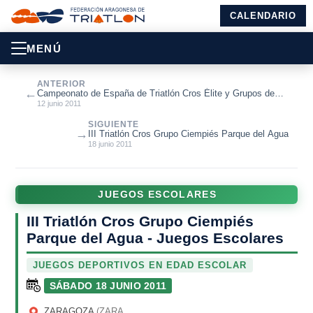
CALENDARIO
MENÚ
ANTERIOR
←
Campeonato de España de Triatlón Cros Élite y Grupos de
Edad
12 junio 2011
SIGUIENTE
→
III Triatlón Cros Grupo Ciempiés Parque del Agua
18 junio 2011
JUEGOS ESCOLARES
III Triatlón Cros Grupo Ciempiés
Parque del Agua - Juegos Escolares
JUEGOS DEPORTIVOS EN EDAD ESCOLAR
SÁBADO 18 JUNIO 2011
ZARAGOZA
(ZARAGOZA)