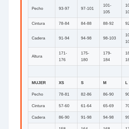
101-
1
Pecho
93-97
97-101
105
1
Cintura
78-84
84-88
88-92
9
1
Cadera
91-94
94-98
98-103
1
171-
175-
179-
1
Altura
176
180
184
1
MUJER
XS
S
M
L
Pecho
78-81
82-86
86-90
9
Cintura
57-60
61-64
65-69
7
Cadera
86-90
91-98
94-98
9
158-
164-
168-
1