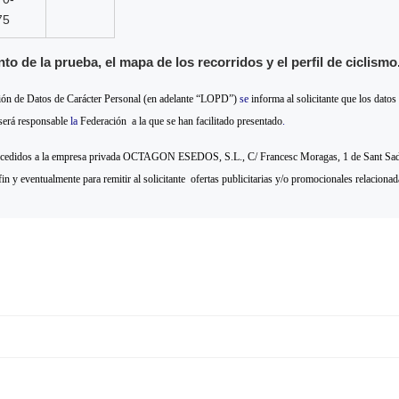
75
o de la prueba, el mapa de los recorridos y el perfil de ciclismo
ión de Datos de Carácter Personal (en adelante “LOPD”)
se
informa al solicitante que los datos
 será responsable
la
Federación a la que se han facilitado presentado
.
ean cedidos a la empresa privada OCTAGON ESEDOS, S.L., C/ Francesc Moragas, 1 de Sant Sadur
fin y eventualmente para remitir al solicitante ofertas publicitarias y/o promocionales relacionada