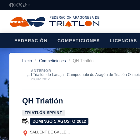
FEDERACIÓN
COMPETICIONES
LICENCIAS
Inicio
/
Competiciones
/
QH Triatlón
ANTERIOR
←
I Triatlón de Lanaja - Campeonato de Aragón de Triatlón Olímpi
28 julio 2012
QH Triatlón
TRIATLÓN SPRINT
DOMINGO 5 AGOSTO 2012
SALLENT DE GÁLLEGO
(HUESCA)