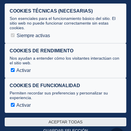
Selecciones
COOKIES TÉCNICAS (NECESARIAS)
Tecnificación
Son esenciales para el funcionamiento básico del sitio. El
sitio web no puede funcionar correctamente sin estas
cookies.
JUECES Y OFICIALES
Siempre activas
Comité de jueces
Documentos
COOKIES DE RENDIMIENTO
Nos ayudan a entender cómo los visitantes interactúan con
Cursos
el sitio web.
Circulares oficiales
Activar
Convocatorias y Equipaciones
COOKIES DE FUNCIONALIDAD
Permiten recordar sus preferencias y personalizar su
experiencia.
Av. José Atarés 101, semisótano. 50018 Zaragoza
(mapa)
Activar
976 516 083 ·
federacion@triatlonaragon.org
ACEPTAR TODAS
Privacidad
·
Cookies
GUARDAR SELECCIÓN