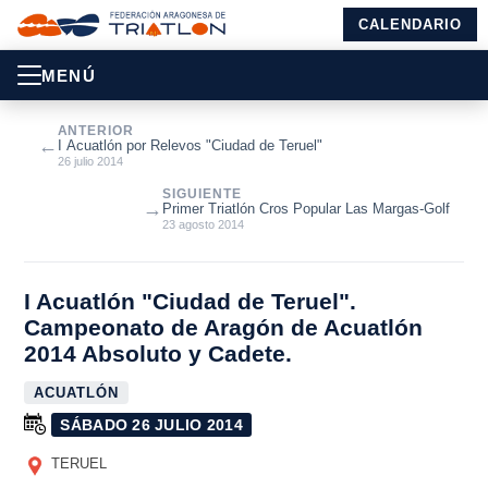
CALENDARIO
MENÚ
ANTERIOR
←
I Acuatlón por Relevos "Ciudad de Teruel"
26 julio 2014
SIGUIENTE
→
Primer Triatlón Cros Popular Las Margas-Golf
23 agosto 2014
I Acuatlón "Ciudad de Teruel".
Campeonato de Aragón de Acuatlón
2014 Absoluto y Cadete.
ACUATLÓN
SÁBADO 26 JULIO 2014
TERUEL