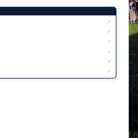
↗
↗
↗
↗
↗
↗