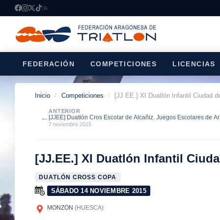
FEDERACIÓN
COMPETICIONES
LICENCIAS
Inicio
/
Competiciones
/
[JJ.EE.] XI Duatlón Infantil Ciudad 
ANTERIOR
←
[JJEE] Duatlón Cros Escolar de Alcañiz. Juegos Escolares de 
7 noviembre 2015
[JJ.EE.] XI Duatlón Infantil Ciu
DUATLÓN CROSS COPA
SÁBADO 14 NOVIEMBRE 2015
MONZÓN
(HUESCA)