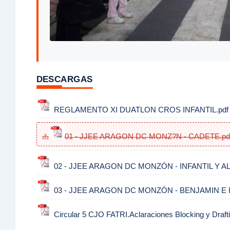
DESCARGAS
REGLAMENTO XI DUATLON CROS INFANTIL.pdf
01 - JJEE ARAGON DC MONZ?N - CADETE.pd
02 - JJEE ARAGON DC MONZÓN - INFANTIL Y AL
03 - JJEE ARAGON DC MONZÓN - BENJAMIN E I
Circular 5 CJO FATRI.Aclaraciones Blocking y Drafti