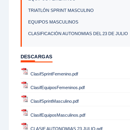
TRIATLÓN SPRINT MASCULINO
EQUIPOS MASCULINOS
CLASIFICACIÓN AUTONOMIAS DEL 23 DE JULIO
DESCARGAS
ClasifSprintFemenino.pdf
ClasifEquiposFemeninos.pdf
ClasifSprintMasculino.pdf
ClasifEquiposMasculinos.pdf
CLASIF AUTONOMIAS 23 JULIO.pdf