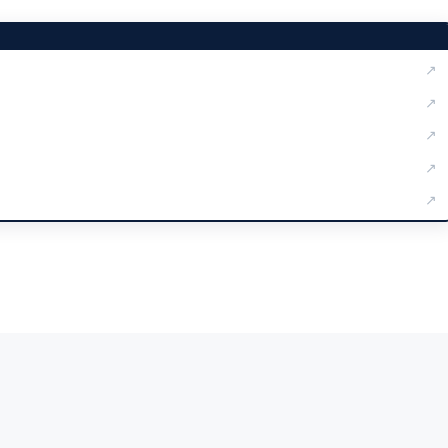
↗
↗
↗
↗
↗