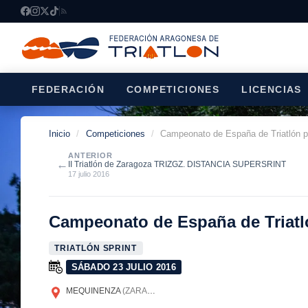
FEDERACIÓN
COMPETICIONES
LICENCIAS
Inicio
/
Competiciones
/
Campeonato de España de Triatlón po
ANTERIOR
←
II Triatlón de Zaragoza TRIZGZ. DISTANCIA SUPERSRINT
17 julio 2016
Campeonato de España de Triatló
TRIATLÓN SPRINT
SÁBADO 23 JULIO 2016
MEQUINENZA
(ZARAGOZA)