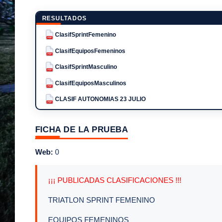
RESULTADOS
ClasifSprintFemenino
PDF
ClasifEquiposFemeninos
PDF
ClasifSprintMasculino
PDF
ClasifEquiposMasculinos
PDF
CLASIF AUTONOMIAS 23 JULIO
PDF
FICHA DE LA PRUEBA
Web:
0
¡¡¡ PUBLICADAS CLASIFICACIONES !!!
TRIATLON SPRINT FEMENINO
EQUIPOS FEMENINOS