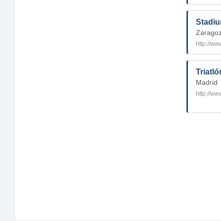
Stadi
Zarago
http://w
Triatl
Madrid
http://ww