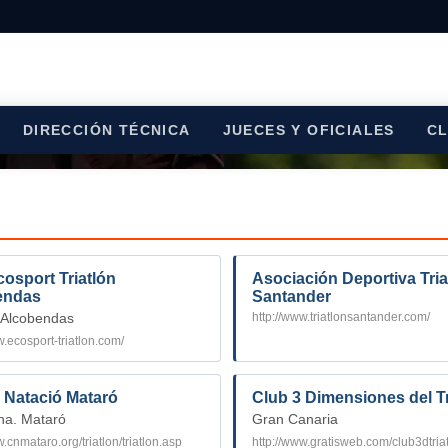
DIRECCIÓN TÉCNICA
JUECES Y OFICIALES
C
s
cosport Triatlón
Asociación Deportiva Tria
endas
Santander
http://www.triatlonsantander.com/
 Alcobendas
w.ecosport-triatlon.com/
 Natació Mataró
Club 3 Dimensiones del Tr
na. Mataró
Gran Canaria
w.cnmataro.org/triatlon/triatlon.asp
http://www.gratisweb.com/club3dtria