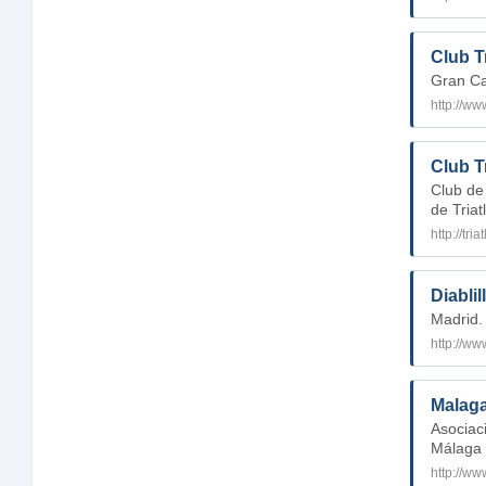
Club Tr
Gran Ca
http://www
Club T
Club de
de Triat
http://tri
Diabli
Madrid.
http://ww
Malaga
Asociaci
Málaga
http://w