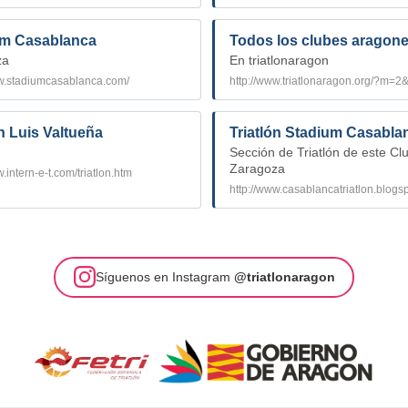
um Casablanca
Todos los clubes aragon
za
En triatlonaragon
ww.stadiumcasablanca.com/
http://www.triatlonaragon.org/?m=2
ón Luis Valtueña
Triatlón Stadium Casabla
Sección de Triatlón de este Cl
Zaragoza
w.intern-e-t.com/triatlon.htm
http://www.casablancatriatlon.blogs
Síguenos en Instagram
@triatlonaragon