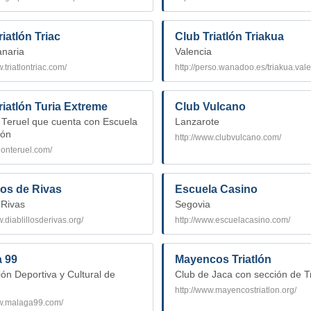
iatlón Triac
Club Triatlón Triakua
naria
Valencia
.triatlontriac.com/
http://perso.wanadoo.es/triakua.vale
riatlón Turia Extreme
Club Vulcano
 Teruel que cuenta con Escuela
Lanzarote
lón
http://www.clubvulcano.com/
atlonteruel.com/
llos de Rivas
Escuela Casino
 Rivas
Segovia
w.diablillosderivas.org/
http://www.escuelacasino.com/
 99
Mayencos Triatlón
ón Deportiva y Cultural de
Club de Jaca con sección de Tr
http://www.mayencostriatlon.org/
ww.malaga99.com/