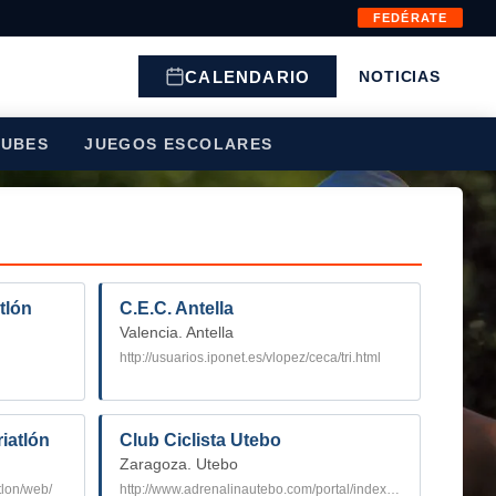
FEDÉRATE
CALENDARIO
NOTICIAS
LUBES
JUEGOS ESCOLARES
tlón
C.E.C. Antella
Valencia. Antella
http://usuarios.iponet.es/vlopez/ceca/tri.html
iatlón
Club Ciclista Utebo
Zaragoza. Utebo
tlon/web/
http://www.adrenalinautebo.com/portal/index.php