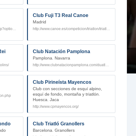
s
Club Fuji T3 Real Canoe
Madrid
http://www.clubpirineos.org/index.php?option=com_content&task=view&id=27&Itemid=42
http://www.canoe.es/competicion/triatlon/triatlon_home.asp
Rei
Club Natación Pamplona
Pamplona. Navarra
olins/
http://www.clubnatacionpamplona.com/duatlon.shtml
Club Pirineí­sta Mayencos
Club con secciones de esquí alpino,
esquí de fondo, montaña y triatlón.
lon.php
Huesca. Jaca
http://www.cpmayencos.org/
Fondo
Club Triatló Granollers
ndo
Barcelona. Granollers