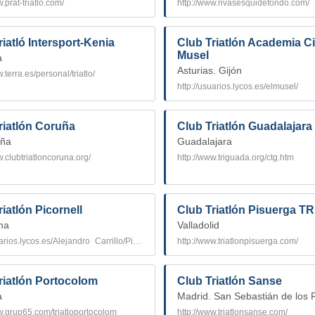
.prat-triatlo.com/
http://www.rivasesquidefondo.com/
riatló Intersport-Kenia
Club Triatlón Academia Civ
Musel
a
Asturias. Gijón
.terra.es/personal/triatlo/
http://usuarios.lycos.es/elmusel/
riatlón Coruña
Club Triatlón Guadalajara
uña
Guadalajara
w.clubtriatloncoruna.org/
http://www.triguada.org/ctg.htm
iatlón Picornell
Club Triatlón Pisuerga TR
na
Valladolid
http://usuarios.lycos.es/Alejandro_Carrillo/Picornell/inicio/tri-entrada1.html
http://www.triatlonpisuerga.com/
riatlón Portocolom
Club Triatlón Sanse
a
Madrid. San Sebastián de los
w.grup65.com/triatloportocolom
http://www.triatlonsanse.com/