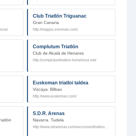
Club Triatlón Triguanac
Gran Canaria
ncia/
http://majppz.eresmas.com/
Complutum Triatlón
Club de Alcalá de Henares
http://complutumtriatlon.homelinux.net/
Euskoman triatloi taldea
Vizcaya. Bilbao
http://www.euskoman.com/
S.D.R. Arenas
iatlón
Navarra. Tudela
http://www.sdrarenas.com/secciones/triatlon.php