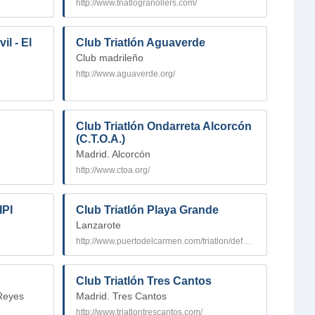
http://www.triatlogranollers.com/
il - El
Club Triatlón Aguaverde
Club madrileño
http://www.aguaverde.org/
Club Triatlón Ondarreta Alcorcón
(C.T.O.A.)
Madrid. Alcorcón
http://www.ctoa.org/
IPI
Club Triatlón Playa Grande
Lanzarote
http://www.puertodelcarmen.com/triatlon/default.htm
Club Triatlón Tres Cantos
 Reyes
Madrid. Tres Cantos
http://www.triatlontrescantos.com/