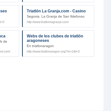
eses
Triatlón La Granja.com - Casino
Segovia. La Granja de San Ildefonso
&t=5
http://www.triatlonlagranja.com/
nca
Webs de los clubes de triatlón
aragoneses
ub de
En triatlonaragon
pot.com/
http://www.triatlonaragon.org/?m=2&t=5