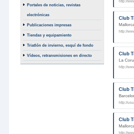
http://www
Portales de noticias, revistas
electrónicas
Club T
Mallorc
Publicaciones impresas
http://www
Tiendas y equipamiento
Triatlón de invierno, esquí de fondo
Club T
Vídeos, retransmisiones en directo
La Cor
http://ww
Club Tr
Barcelo
Club T
Mallorc
http://ww