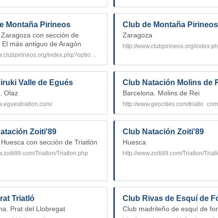
e Montaña Pirineos
Club de Montaña Pirineo
 Zaragoza con sección de
Zaragoza
. El más antiguo de Aragón
http://www.clubpirineos.org/index.php?option=com_content&task=view&id=27&Itemid=42
iruki Valle de Egués
Club Natación Molins de 
. Olaz
Barcelona. Molins de Rei
w.eguestriatlon.com/
http://www.geocities.com/triatlo_cnm
atación Zoiti'89
Club Natación Zoiti'89
 Huesca con sección de Triatlón
Huesca
w.zoiti89.com/Triatlon/Triatlon.php
http://www.zoiti89.com/Triatlon/Triat
at Triatló
Club Rivas de Esquí de 
a. Prat del Llobregat
Club madrileño de esquí de fo