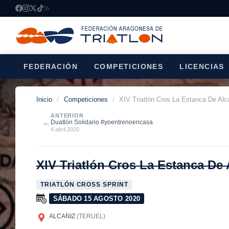
FEDERACIÓN
COMPETICIONES
LICENCIAS
Inicio
/
Competiciones
/
XIV Triatlón Cros La Estanca De Alc
ANTERIOR
←
Duatlón Solidario #yoentrenoencasa
4 abril 2020
XIV Triatlón Cros La Estanca De 
TRIATLÓN CROSS SPRINT
SÁBADO 15 AGOSTO 2020
ALCAÑIZ
(TERUEL)