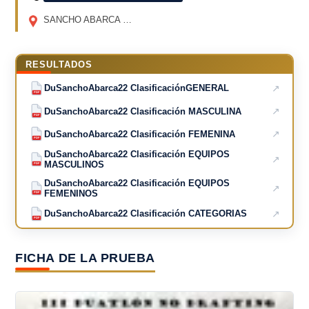
SANCHO ABARCA
(ZARAGOZA)
RESULTADOS
↗
DuSanchoAbarca22 ClasificaciónGENERAL
PDF
↗
DuSanchoAbarca22 Clasificación MASCULINA
PDF
↗
DuSanchoAbarca22 Clasificación FEMENINA
PDF
DuSanchoAbarca22 Clasificación EQUIPOS
↗
MASCULINOS
PDF
DuSanchoAbarca22 Clasificación EQUIPOS
↗
FEMENINOS
PDF
↗
DuSanchoAbarca22 Clasificación CATEGORIAS
PDF
FICHA DE LA PRUEBA