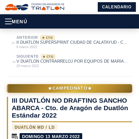
CALENDARIO
MENÚ
ANTERIOR
★ CTO
←
II DUATLÓN SUPERSPRINT CIUDAD DE CALATAYUD - Cto.
Aragón CD y JV de Duatlón Supe...
6 marzo 2022
SIGUIENTE
★ CTO
→
V DUATLÓN CONTRARRELOJ POR EQUIPOS DE MARÍA
DE HUERVA
20 marzo 2022
★
★
CAMPEONATO
III DUATLÓN NO DRAFTING SANCHO
ABARCA - Cto. de Aragón de Duatlón
Estándar 2022
DUATLÓN MD / LD
DOMINGO 13 MARZO 2022