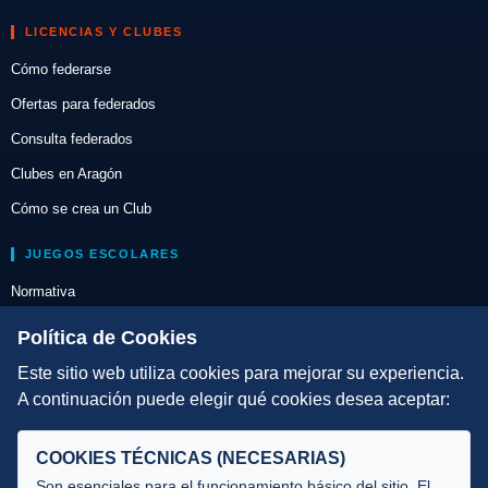
LICENCIAS Y CLUBES
Cómo federarse
Ofertas para federados
Consulta federados
Clubes en Aragón
Cómo se crea un Club
JUEGOS ESCOLARES
Normativa
Escuelas de Triatlón
Política de Cookies
Este sitio web utiliza cookies para mejorar su experiencia.
DIRECCIÓN TÉCNICA
A continuación puede elegir qué cookies desea aceptar:
Criterios
Selecciones
COOKIES TÉCNICAS (NECESARIAS)
Tecnificación
Son esenciales para el funcionamiento básico del sitio. El