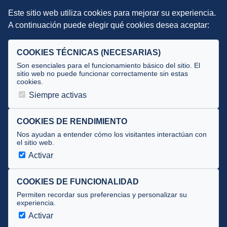
Este sitio web utiliza cookies para mejorar su experiencia.
DIRECCIÓN TÉCNICA
A continuación puede elegir qué cookies desea aceptar:
Criterios
Selecciones
COOKIES TÉCNICAS (NECESARIAS)
Tecnificación
Son esenciales para el funcionamiento básico del sitio. El
sitio web no puede funcionar correctamente sin estas
cookies.
JUECES Y OFICIALES
Siempre activas
Comité de jueces
Documentos
COOKIES DE RENDIMIENTO
Nos ayudan a entender cómo los visitantes interactúan con
Cursos
el sitio web.
Circulares oficiales
Activar
Convocatorias y Equipaciones
COOKIES DE FUNCIONALIDAD
Permiten recordar sus preferencias y personalizar su
experiencia.
Av. José Atarés 101, semisótano. 50018 Zaragoza
(mapa)
Activar
976 516 083 ·
federacion@triatlonaragon.org