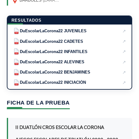
BÁRBOLES
(ZARAGOZA)
RESULTADOS
↗
DuEscolarLaCorona22 JUVENILES
PDF
↗
DuEscolarLaCorona22 CADETES
PDF
↗
DuEscolarLaCorona22 INFANTILES
PDF
↗
DuEscolarLaCorona22 ALEVINES
PDF
↗
DuEscolarLaCorona22 BENJAMINES
PDF
↗
DuEscolarLaCorona22 INICIACIÓN
PDF
FICHA DE LA PRUEBA
II DUATLÓN CROS ESCOLAR LA CORONA