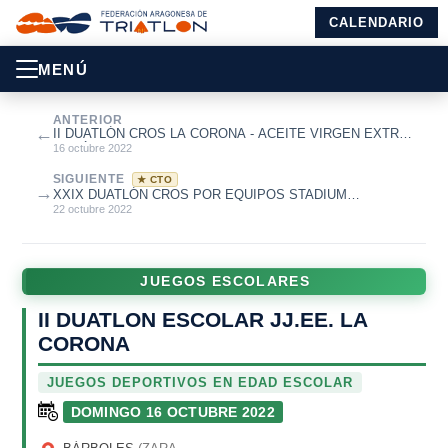
CALENDARIO
MENÚ
ANTERIOR
←
II DUATLÓN CROS LA CORONA - ACEITE VIRGEN EXTRA
ANSÓ
16 octubre 2022
SIGUIENTE
★ CTO
→
XXIX DUATLÓN CROS POR EQUIPOS STADIUM
CASABLANCA. TROFEO IBERCAJA CIUDAD DE ZARA...
22 octubre 2022
JUEGOS ESCOLARES
II DUATLON ESCOLAR JJ.EE. LA
CORONA
JUEGOS DEPORTIVOS EN EDAD ESCOLAR
DOMINGO 16 OCTUBRE 2022