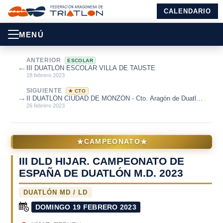
CALENDARIO
MENÚ
ANTERIOR
ESCOLAR
←
III DUATLÓN ESCOLAR VILLA DE TAUSTE
18 febrero 2023
SIGUIENTE
★ CTO
→
II DUATLÓN CIUDAD DE MONZÓN - Cto. Aragón de Duatlón
2023
26 febrero 2023
★
★
CAMPEONATO
III DLD HIJAR. CAMPEONATO DE
ESPAÑA DE DUATLÓN M.D. 2023
DUATLÓN MD / LD
DOMINGO 19 FEBRERO 2023