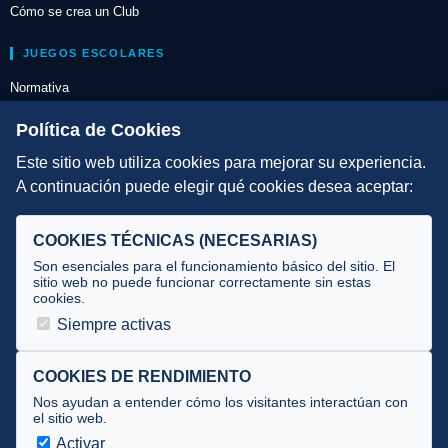
Cómo se crea un Club
JUEGOS ESCOLARES
Normativa
Escuelas de Triatlón
Política de Cookies
Este sitio web utiliza cookies para mejorar su experiencia.
DIRECCIÓN TÉCNICA
A continuación puede elegir qué cookies desea aceptar:
Criterios
Selecciones
COOKIES TÉCNICAS (NECESARIAS)
Tecnificación
Son esenciales para el funcionamiento básico del sitio. El
sitio web no puede funcionar correctamente sin estas
cookies.
JUECES Y OFICIALES
Siempre activas
Comité de jueces
Documentos
COOKIES DE RENDIMIENTO
Nos ayudan a entender cómo los visitantes interactúan con
Cursos
el sitio web.
Circulares oficiales
Activar