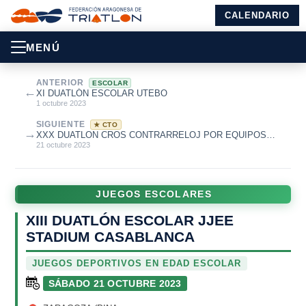
CALENDARIO
MENÚ
ANTERIOR
ESCOLAR
←
XI DUATLÓN ESCOLAR UTEBO
1 octubre 2023
SIGUIENTE
★ CTO
→
XXX DUATLON CROS CONTRARRELOJ POR EQUIPOS
STADIUM CASABLANCA - TROFEO IBERCAJA C...
21 octubre 2023
JUEGOS ESCOLARES
XIII DUATLÓN ESCOLAR JJEE
STADIUM CASABLANCA
JUEGOS DEPORTIVOS EN EDAD ESCOLAR
SÁBADO 21 OCTUBRE 2023