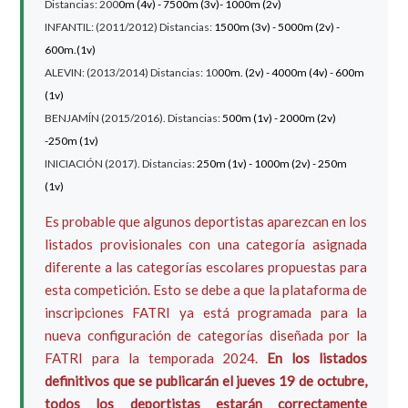
Distancias: 200
0m (4v) - 7500m (3v)- 1000m
(2v)
INFANTIL: (2011/2012) Distancias:
1500m
(3v) - 5000m (2v) -
600m.(1v)
ALEVIN: (2013/2014) Distancias: 10
00m. (2v) - 4000m
(4v) - 600m
(1v)
BENJAMÍN (2015/2016). Distancias:
500m
(1v) - 2000m
(2v)
-250m
(1v)
INICIACIÓN (2017). Distancias:
250m (1v) - 1000m
(2v) - 250m
(1v)
Es probable que algunos deportistas aparezcan en los
listados provisionales con una categoría asignada
diferente a las categorías escolares propuestas para
esta competición. Esto se debe a que la plataforma de
inscripciones FATRI ya está programada para la
nueva configuración de categorías diseñada por la
FATRI para la temporada 2024.
En los listados
definitivos que se publicarán el jueves 19 de octubre,
todos los deportistas estarán correctamente