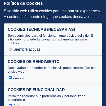
Escuelas de Triatlón
Política de Cookies
Este sitio web utiliza cookies para mejorar su experiencia.
DIRECCIÓN TÉCNICA
A continuación puede elegir qué cookies desea aceptar:
Criterios
Selecciones
COOKIES TÉCNICAS (NECESARIAS)
Tecnificación
Son esenciales para el funcionamiento básico del sitio. El
sitio web no puede funcionar correctamente sin estas
cookies.
JUECES Y OFICIALES
Siempre activas
Comité de jueces
Documentos
COOKIES DE RENDIMIENTO
Nos ayudan a entender cómo los visitantes interactúan con
Cursos
el sitio web.
Circulares oficiales
Activar
Convocatorias y Equipaciones
COOKIES DE FUNCIONALIDAD
Permiten recordar sus preferencias y personalizar su
experiencia.
Av. José Atarés 101, semisótano. 50018 Zaragoza
(mapa)
Activar