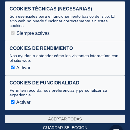
Selecciones
COOKIES TÉCNICAS (NECESARIAS)
Tecnificación
Son esenciales para el funcionamiento básico del sitio. El
sitio web no puede funcionar correctamente sin estas
cookies.
JUECES Y OFICIALES
Siempre activas
Comité de jueces
Documentos
COOKIES DE RENDIMIENTO
Nos ayudan a entender cómo los visitantes interactúan con
Cursos
el sitio web.
Circulares oficiales
Activar
Convocatorias y Equipaciones
COOKIES DE FUNCIONALIDAD
Permiten recordar sus preferencias y personalizar su
experiencia.
Av. José Atarés 101, semisótano. 50018 Zaragoza
(mapa)
Activar
976 516 083 ·
federacion@triatlonaragon.org
ACEPTAR TODAS
Privacidad
·
Cookies
GUARDAR SELECCIÓN