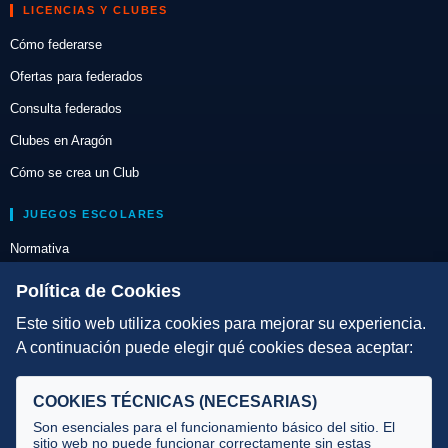
LICENCIAS Y CLUBES
Cómo federarse
Ofertas para federados
Consulta federados
Clubes en Aragón
Cómo se crea un Club
JUEGOS ESCOLARES
Normativa
Escuelas de Triatlón
Política de Cookies
Este sitio web utiliza cookies para mejorar su experiencia.
DIRECCIÓN TÉCNICA
A continuación puede elegir qué cookies desea aceptar:
Criterios
Selecciones
COOKIES TÉCNICAS (NECESARIAS)
Tecnificación
Son esenciales para el funcionamiento básico del sitio. El
sitio web no puede funcionar correctamente sin estas