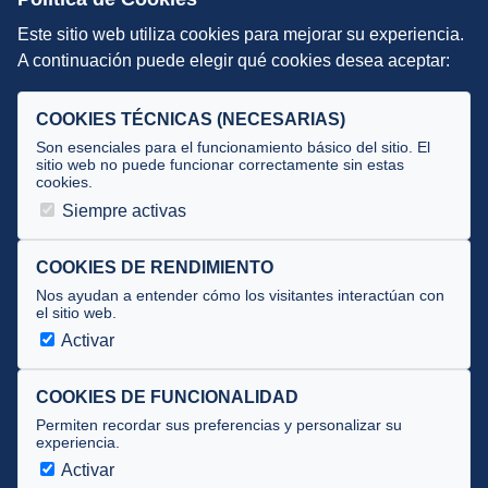
Este sitio web utiliza cookies para mejorar su experiencia.
DIRECCIÓN TÉCNICA
A continuación puede elegir qué cookies desea aceptar:
Criterios
Selecciones
COOKIES TÉCNICAS (NECESARIAS)
Tecnificación
Son esenciales para el funcionamiento básico del sitio. El
sitio web no puede funcionar correctamente sin estas
cookies.
JUECES Y OFICIALES
Siempre activas
Comité de jueces
Documentos
COOKIES DE RENDIMIENTO
Nos ayudan a entender cómo los visitantes interactúan con
Cursos
el sitio web.
Circulares oficiales
Activar
Convocatorias y Equipaciones
COOKIES DE FUNCIONALIDAD
Permiten recordar sus preferencias y personalizar su
experiencia.
Av. José Atarés 101, semisótano. 50018 Zaragoza
(mapa)
Activar
976 516 083 ·
federacion@triatlonaragon.org