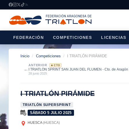
FEDERACIÓN
COMPETICIONES
LICENCIAS
Inicio
/
Competiciones
/
I TRIATLÓN PIRÁMIDE
ANTERIOR
★ CTO
←
I TRIATLÓN SPRINT SAN JUAN DEL FLUMEN - Cto. de Aragón de
28 junio 2025
I TRIATLÓN PIRÁMIDE
TRIATLÓN SUPERSPRINT
SÁBADO 5 JULIO 2025
HUESCA
(HUESCA)