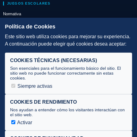
JUEGOS ESCOLARES
Normativa
Escuelas de Triatlón
Política de Cookies
Este sitio web utiliza cookies para mejorar su experiencia.
DIRECCIÓN TÉCNICA
A continuación puede elegir qué cookies desea aceptar:
Criterios
Selecciones
COOKIES TÉCNICAS (NECESARIAS)
Tecnificación
Son esenciales para el funcionamiento básico del sitio. El
sitio web no puede funcionar correctamente sin estas
cookies.
JUECES Y OFICIALES
Siempre activas
Comité de jueces
Documentos
COOKIES DE RENDIMIENTO
Nos ayudan a entender cómo los visitantes interactúan con
Cursos
el sitio web.
Circulares oficiales
Activar
Convocatorias y Equipaciones