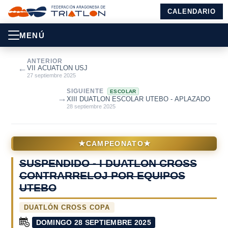
CALENDARIO
MENÚ
ANTERIOR
←
VII ACUATLON USJ
27 septiembre 2025
SIGUIENTE
ESCOLAR
→
XIII DUATLON ESCOLAR UTEBO - APLAZADO
28 septiembre 2025
★
★
CAMPEONATO
SUSPENDIDO - I DUATLON CROSS
CONTRARRELOJ POR EQUIPOS
UTEBO
DUATLÓN CROSS COPA
DOMINGO 28 SEPTIEMBRE 2025