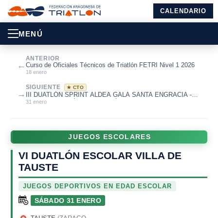
CALENDARIO
MENÚ
ANTERIOR
←
Curso de Oficiales Técnicos de Triatlón FETRI Nivel 1 2026
18 enero
SIGUIENTE
★ CTO
→
III DUATLÓN SPRINT ALDEA GALA SANTA ENGRACIA -
CTO. DE ARAGÓN DE DUATLÓN SPRINT ...
31 enero
JUEGOS ESCOLARES
VI DUATLÓN ESCOLAR VILLA DE
TAUSTE
JUEGOS DEPORTIVOS EN EDAD ESCOLAR
SÁBADO 31 ENERO