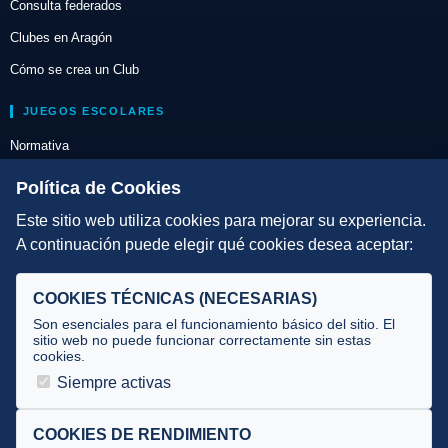
Consulta federados
Clubes en Aragón
Cómo se crea un Club
JUEGOS ESCOLARES
Normativa
Escuelas de Triatlón
Política de Cookies
Este sitio web utiliza cookies para mejorar su experiencia.
DIRECCIÓN TÉCNICA
A continuación puede elegir qué cookies desea aceptar:
Criterios
Selecciones
COOKIES TÉCNICAS (NECESARIAS)
Tecnificación
Son esenciales para el funcionamiento básico del sitio. El
sitio web no puede funcionar correctamente sin estas
cookies.
JUECES Y OFICIALES
Siempre activas
Comité de jueces
Documentos
COOKIES DE RENDIMIENTO