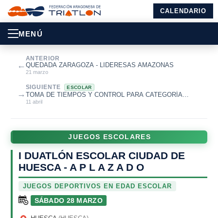
CALENDARIO
MENÚ
ANTERIOR
←
QUEDADA ZARAGOZA - LIDERESAS AMAZONAS
21 marzo
SIGUIENTE
ESCOLAR
→
TOMA DE TIEMPOS Y CONTROL PARA CATEGORÍA
INFANTIL
11 abril
JUEGOS ESCOLARES
I DUATLÓN ESCOLAR CIUDAD DE
HUESCA - A P L A Z A D O
JUEGOS DEPORTIVOS EN EDAD ESCOLAR
SÁBADO 28 MARZO