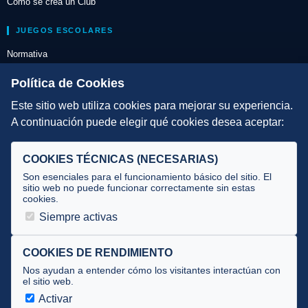
Cómo se crea un Club
JUEGOS ESCOLARES
Normativa
Escuelas de Triatlón
Política de Cookies
Este sitio web utiliza cookies para mejorar su experiencia.
DIRECCIÓN TÉCNICA
A continuación puede elegir qué cookies desea aceptar:
Criterios
Selecciones
COOKIES TÉCNICAS (NECESARIAS)
Tecnificación
Son esenciales para el funcionamiento básico del sitio. El
sitio web no puede funcionar correctamente sin estas
cookies.
JUECES Y OFICIALES
Siempre activas
Comité de jueces
Documentos
COOKIES DE RENDIMIENTO
Nos ayudan a entender cómo los visitantes interactúan con
Cursos
el sitio web.
Circulares oficiales
Activar