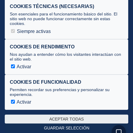
Selecciones
COOKIES TÉCNICAS (NECESARIAS)
Tecnificación
Son esenciales para el funcionamiento básico del sitio. El
sitio web no puede funcionar correctamente sin estas
cookies.
JUECES Y OFICIALES
Siempre activas
Comité de jueces
Documentos
COOKIES DE RENDIMIENTO
Nos ayudan a entender cómo los visitantes interactúan con
Cursos
el sitio web.
Circulares oficiales
Activar
Convocatorias y Equipaciones
COOKIES DE FUNCIONALIDAD
Permiten recordar sus preferencias y personalizar su
experiencia.
Av. José Atarés 101, semisótano. 50018 Zaragoza
(mapa)
Activar
976 516 083 ·
federacion@triatlonaragon.org
ACEPTAR TODAS
Privacidad
·
Cookies
GUARDAR SELECCIÓN