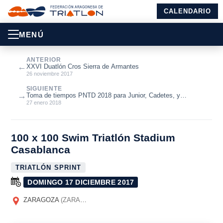
CALENDARIO
MENÚ
ANTERIOR
←
XXVI Duatlón Cros Sierra de Armantes
26 noviembre 2017
SIGUIENTE
→
Toma de tiempos PNTD 2018 para Junior, Cadetes, y
Paratriatletas
27 enero 2018
100 x 100 Swim Triatlón Stadium
Casablanca
TRIATLÓN SPRINT
DOMINGO 17 DICIEMBRE 2017
ZARAGOZA
(ZARAGOZA)