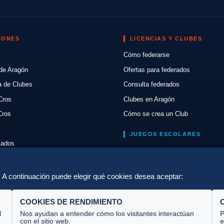
IONES
LICENCIAS Y CLUBES
Cómo federarse
de Aragón
Ofertas para federados
a de Clubes
Consulta federados
Cros
Clubes en Aragón
Cros
Cómo se crea un Club
JUEGOS ESCOLARES
ltados
Normativa
lón
Escuelas de Triatlón
a. A continuación puede elegir qué cookies desea aceptar:
COOKIES DE RENDIMIENTO
l
Nos ayudan a entender cómo los visitantes interactúan
P
con el sitio web.
e