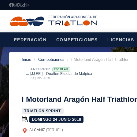
FEDERACIÓN
COMPETICIONES
LICENCIAS
Inicio
/
Competiciones
/
I Motorland Aragón Half Triathlon
ANTERIOR
ESCOLAR
←
[JJ.EE.] II Duatlón Escolar de Malpica
23 junio 2018
I Motorland Aragón Half Triathlo
TRIATLÓN SPRINT
DOMINGO 24 JUNIO 2018
ALCAÑIZ
(TERUEL)