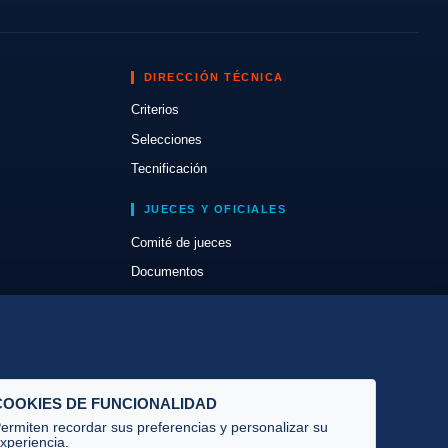
DIRECCIÓN TÉCNICA
Criterios
Selecciones
Tecnificación
JUECES Y OFICIALES
Comité de jueces
Documentos
Cursos
Circulares oficiales
Convocatorias y Equipaciones
COOKIES DE FUNCIONALIDAD
ermiten recordar sus preferencias y personalizar su
xperiencia.