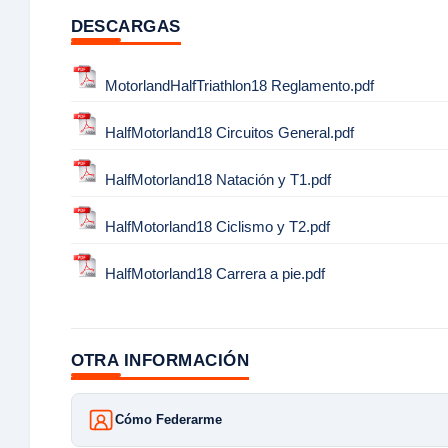
DESCARGAS
MotorlandHalfTriathlon18 Reglamento.pdf
HalfMotorland18 Circuitos General.pdf
HalfMotorland18 Natación y T1.pdf
HalfMotorland18 Ciclismo y T2.pdf
HalfMotorland18 Carrera a pie.pdf
OTRA INFORMACIÓN
Cómo Federarme