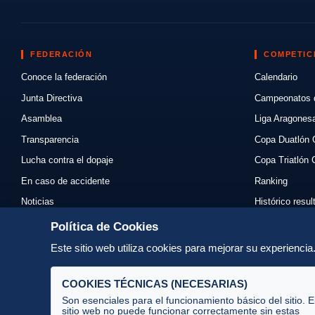
FEDERACIÓN
COMPETIC
Conoce la federación
Calendario
Junta Directiva
Campeonatos 
Asamblea
Liga Aragones
Transparencia
Copa Duatlón 
Lucha contra el dopaje
Copa Triatlón 
En caso de accidente
Ranking
Noticias
Histórico resu
Eventos
Mi primer triat
Política de Cookies
Enlaces
Normativas
Este sitio web utiliza cookies para mejorar su experienci
Contacto
Organizadores
COOKIES TÉCNICAS (NECESARIAS)
Son esenciales para el funcionamiento básico del sitio. E
sitio web no puede funcionar correctamente sin estas