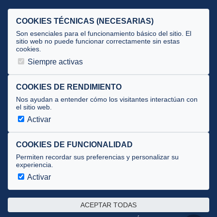
Criterios
Selecciones
COOKIES TÉCNICAS (NECESARIAS)
Tecnificación
Son esenciales para el funcionamiento básico del sitio. El
sitio web no puede funcionar correctamente sin estas
cookies.
JUECES Y OFICIALES
Siempre activas
Comité de jueces
Documentos
COOKIES DE RENDIMIENTO
Nos ayudan a entender cómo los visitantes interactúan con
Cursos
el sitio web.
Circulares oficiales
Activar
Convocatorias y Equipaciones
COOKIES DE FUNCIONALIDAD
Permiten recordar sus preferencias y personalizar su
experiencia.
Av. José Atarés 101, semisótano. 50018 Zaragoza
(mapa)
Activar
976 516 083 ·
federacion@triatlonaragon.org
ACEPTAR TODAS
Privacidad
·
Cookies