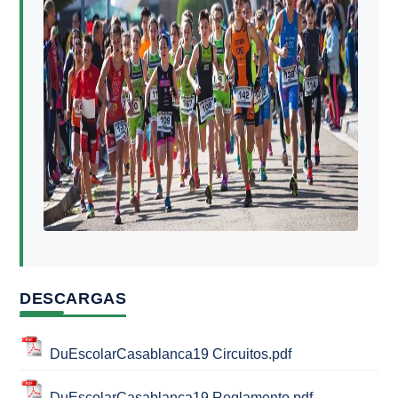
DESCARGAS
DuEscolarCasablanca19 Circuitos.pdf
DuEscolarCasablanca19 Reglamento.pdf