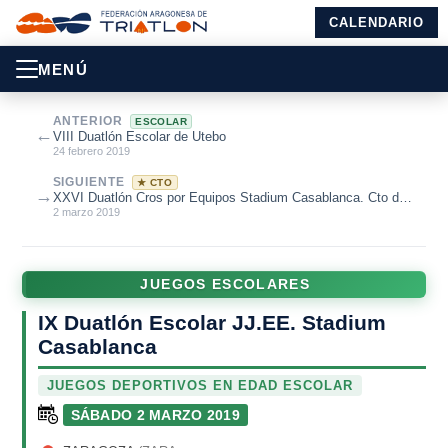
CALENDARIO
MENÚ
ANTERIOR
ESCOLAR
←
VIII Duatlón Escolar de Utebo
24 febrero 2019
SIGUIENTE
★ CTO
→
XXVI Duatlón Cros por Equipos Stadium Casablanca. Cto de
Aragón Duatlón Cros por...
2 marzo 2019
JUEGOS ESCOLARES
IX Duatlón Escolar JJ.EE. Stadium
Casablanca
JUEGOS DEPORTIVOS EN EDAD ESCOLAR
SÁBADO 2 MARZO 2019