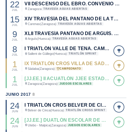
22
VII DESCENSO DEL EBRO. CONVENIO FAN - FATRI.
Zaragoza
TRAVESÍA AGUAS ABIERTAS
JUL
15
XIV TRAVESÍA DEL PANTANO DE LA TRANQUERA. CONVENIO FAN - FATRI.
Carenas
(Zaragoza)
TRAVESÍA AGUAS ABIERTAS
JUL
9
XLII TRAVESÍA PANTANO DE ARGUÍS. CONVENIO FAN -FATRI.
Arguís
(Huesca)
TRAVESÍA AGUAS ABIERTAS
JUL
8
I TRIATLÓN VALLE DE TENA. CAMPEONATO DE ARAGÓN DE TRIATLÓN SPRINT 2017.
Sallent de Gállego
(Huesca)
TRIATLÓN SPRINT
JUL
1
IX TRIATLÓN CROS VILLA DE SÁDABA.
Sádaba
(Zaragoza)
CAMPEONATO
JUL
1
[JJ.EE.] II ACUATLÓN JJEE ESTADIO MIRALBUENO EL OLIVAR
Zaragoza
(Zaragoza)
JUEGOS ESCOLARES
JUL
JUNIO 2017
8
24
I TRIATLÓN CROS BELVER DE CINCA
Belver de Cinca
(Huesca)
TRIATLÓN CROSS SPRINT
JUN
24
[JJ.EE.] DUATLÓN ESCOLAR DE MALPICA
Utebo - Malpica
(Zaragoza)
JUEGOS ESCOLARES
JUN