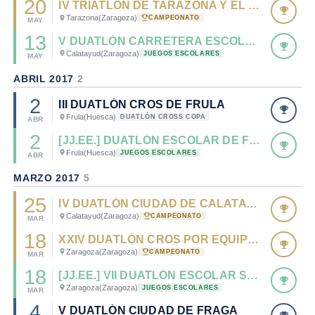
20
IV TRIATLÓN DE TARAZONA Y EL MONCAYO - CTO. ARAGÓN DE TRIATLÓN OLÍMPICO 2017
Tarazona
(Zaragoza)
CAMPEONATO
MAY
13
V DUATLÓN CARRETERA ESCOLAR DE CALATAYUD - CTO. ARAGÓN DE DUATLÓN ESCOLAR
Calatayud
(Zaragoza)
JUEGOS ESCOLARES
MAY
ABRIL 2017
2
2
III DUATLÓN CROS DE FRULA
Frula
(Huesca)
DUATLÓN CROSS COPA
ABR
2
[JJ.EE.] DUATLÓN ESCOLAR DE FRULA. MONEGROSMAN SERIES
Frula
(Huesca)
JUEGOS ESCOLARES
ABR
MARZO 2017
5
25
IV DUATLÓN CIUDAD DE CALATAYUD - CTO. DE ARAGÓN DE DUATLÓN 2017
Calatayud
(Zaragoza)
CAMPEONATO
MAR
18
XXIV DUATLÓN CROS POR EQUIPOS TROFEO IBERCAJA CIUDAD DE ZARAGOZA - CTO. ARAGÓN DUATLÓN CROS EQUIPOS
Zaragoza
(Zaragoza)
CAMPEONATO
MAR
18
[JJ.EE.] VII DUATLÓN ESCOLAR STADIUM CASABLANCA
Zaragoza
(Zaragoza)
JUEGOS ESCOLARES
MAR
4
V DUATLÓN CIUDAD DE FRAGA