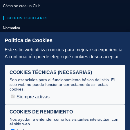
Cómo se crea un Club
JUEGOS ESCOLARES
Normativa
Escuelas de Triatlón
Política de Cookies
Este sitio web utiliza cookies para mejorar su experiencia.
DIRECCIÓN TÉCNICA
A continuación puede elegir qué cookies desea aceptar:
Criterios
Selecciones
COOKIES TÉCNICAS (NECESARIAS)
Tecnificación
Son esenciales para el funcionamiento básico del sitio. El
sitio web no puede funcionar correctamente sin estas
cookies.
JUECES Y OFICIALES
Siempre activas
Comité de jueces
Documentos
COOKIES DE RENDIMIENTO
Nos ayudan a entender cómo los visitantes interactúan con
Cursos
el sitio web.
Circulares oficiales