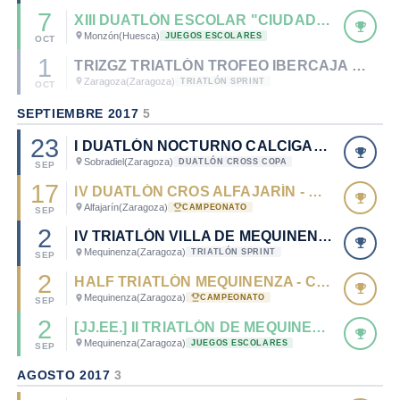
7
XIII DUATLÓN ESCOLAR "CIUDAD DE MONZÓN"
Monzón
(Huesca)
JUEGOS ESCOLARES
OCT
1
TRIZGZ TRIATLÓN TROFEO IBERCAJA - CIUDAD DE ZARAGOZA
Zaragoza
(Zaragoza)
TRIATLÓN SPRINT
OCT
SEPTIEMBRE 2017
5
23
I DUATLÓN NOCTURNO CALCIGADA SOBRADIEL
Sobradiel
(Zaragoza)
DUATLÓN CROSS COPA
SEP
17
IV DUATLÓN CROS ALFAJARÍN - CTO. ARAGÓN DE DUATLÓN CROS 2017
Alfajarín
(Zaragoza)
CAMPEONATO
SEP
2
IV TRIATLÓN VILLA DE MEQUINENZA - TRI LA MINA
Mequinenza
(Zaragoza)
TRIATLÓN SPRINT
SEP
2
HALF TRIATLÓN MEQUINENZA - CTO. ARAGÓN DE TRIATLÓN LD 2017
Mequinenza
(Zaragoza)
CAMPEONATO
SEP
2
[JJ.EE.] II TRIATLÓN DE MEQUINENZA KIDS JJEE
Mequinenza
(Zaragoza)
JUEGOS ESCOLARES
SEP
AGOSTO 2017
3