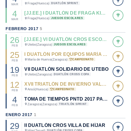
Fraga
(Huesca)
DUATLÓN SPRINT
MAR
4
[JJ.EE.] I DUATLÓN DE FRAGA KIDS JJEE
Fraga
(Huesca)
JUEGOS ESCOLARES
MAR
FEBRERO 2017
5
26
[JJ.EE.] VI DUATLÓN CROS ESCOLAR DE UTEBO
Utebo
(Zaragoza)
JUEGOS ESCOLARES
FEB
25
I DUATLÓN POR EQUIPOS MARÍA DE HUERVA - CTO. ARAGÓN DE DUATLÓN POR EQUIPOS 2017
María de Huerva
(Zaragoza)
CAMPEONATO
FEB
19
VII DUATLÓN SOLIDARIO DE UTEBO
Utebo
(Zaragoza)
DUATLÓN CROSS COPA
FEB
12
XVII TRIATLÓN DE INVIERNO VALLE DE ANSÓ- CTO. ARAGÓN TRIATLÓN INVIERNO 2017
Ansó
(Huesca)
CAMPEONATO
FEB
4
TOMA DE TIEMPOS PNTD 2017 PARA JUNIOR, CADETES, Y PARATRIATLETAS
Zaragoza
(Zaragoza)
TRIATLÓN SPRINT
FEB
ENERO 2017
1
29
II DUATLÓN CROS VILLA DE HÍJAR
Híjar
(Teruel)
DUATLÓN CROSS COPA