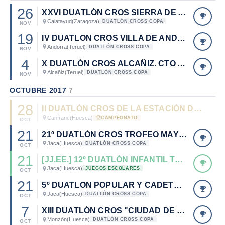
26
XXVI DUATLÓN CROS SIERRA DE ARMANTES
Calatayud
(Zaragoza)
DUATLÓN CROSS COPA
NOV
19
IV DUATLÓN CROS VILLA DE ANDORRA
Andorra
(Teruel)
DUATLÓN CROSS COPA
NOV
4
X DUATLÓN CROS ALCAÑIZ. CTO ARAGÓN DUATLÓN CROS CADETE 2017.
Alcañiz
(Teruel)
DUATLÓN CROSS COPA
NOV
OCTUBRE 2017
7
28
II DUATLÓN CROS DE LA ESTACIÓN DE CANFRANC - CTO. ARAGÓN DUATLÓN CROS CADETE
Canfranc
(Huesca)
CAMPEONATO
OCT
21
21º DUATLÓN CROS TROFEO MAYENCOS
Jaca
(Huesca)
DUATLÓN CROSS COPA
OCT
21
[JJ.EE.] 12º DUATLÓN INFANTIL TROFEO MAYENCOS
Jaca
(Huesca)
JUEGOS ESCOLARES
OCT
21
5º DUATLÓN POPULAR Y CADETE PEÑA ENTADEBÁN
Jaca
(Huesca)
DUATLÓN CROSS COPA
OCT
7
XIII DUATLÓN CROS "CIUDAD DE MONZÓN"
Monzón
(Huesca)
DUATLÓN CROSS COPA
OCT