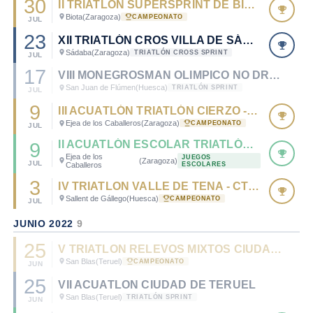
30
II TRIATLON SUPERSPRINT DE BIOTA - CTO. ARAGÓN DE TRIATLÓN SUPERSPRINT 2022
Biota
(Zaragoza)
CAMPEONATO
JUL
23
XII TRIATLÓN CROS VILLA DE SÁDABA
Sádaba
(Zaragoza)
TRIATLÓN CROSS SPRINT
JUL
17
VIII MONEGROSMAN OLIMPICO NO DRAFTING
San Juan de Flúmen
(Huesca)
TRIATLÓN SPRINT
JUL
9
III ACUATLÓN TRIATLÓN CIERZO - CTO. ARAGÓN DE ACUATLÓN 2022
Ejea de los Caballeros
(Zaragoza)
CAMPEONATO
JUL
II ACUATLÓN ESCOLAR TRIATLÓN CIERZO
9
Ejea de los
JUEGOS
(Zaragoza)
JUL
Caballeros
ESCOLARES
3
IV TRIATLON VALLE DE TENA - CTO. DE ARAGÓN DE TRIATLÓN SPRINT 2022
Sallent de Gállego
(Huesca)
CAMPEONATO
JUL
JUNIO 2022
9
25
V TRIATLON RELEVOS MIXTOS CIUDAD DE AMOR . CTO. ARAGÓN DE TRIATLÓN POR RELEVOS MIXTOS 2022
San Blas
(Teruel)
CAMPEONATO
JUN
25
VII ACUATLON CIUDAD DE TERUEL
San Blas
(Teruel)
TRIATLÓN SPRINT
JUN