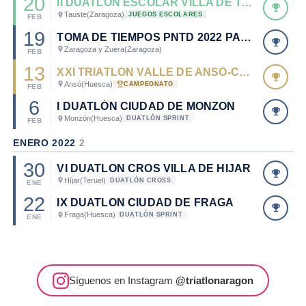
20
II DUATLÓN ESCOLAR VILLA DE TAUSTE
Tauste
(Zaragoza)
JUEGOS ESCOLARES
FEB
19
TOMA DE TIEMPOS PNTD 2022 PARA CADETES, JUVENIL, JUNIOR Y PARATRIATLÓN
Zaragoza y Zuera
(Zaragoza)
FEB
13
XXI TRIATLON VALLE DE ANSÓ-CTO. DE ESPAÑA DE TRIATLON DE INVIERNO 2022
Ansó
(Huesca)
CAMPEONATO
FEB
6
I DUATLÓN CIUDAD DE MONZON
Monzón
(Huesca)
DUATLÓN SPRINT
FEB
ENERO 2022
2
30
VI DUATLON CROS VILLA DE HIJAR
Híjar
(Teruel)
DUATLÓN CROSS
ENE
22
IX DUATLON CIUDAD DE FRAGA
Fraga
(Huesca)
DUATLÓN SPRINT
ENE
Síguenos en Instagram
@triatlonaragon