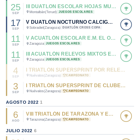
25
III DUATLON ESCOLAR HOJAS MUERTAS DE MONTALBÁN
Montalbán
(Teruel)
JUEGOS ESCOLARES
SEP
17
V DUATLÓN NOCTURNO CALCIGADA-SOBRADIEL
Sobradiel
(Zaragoza)
DUATLÓN CROSS COPA
SEP
11
V ACUATLÓN ESCOLAR E.M. EL OLIVAR
Zaragoza
JUEGOS ESCOLARES
SEP
11
III ACUATLÓN RELEVOS MIXTOS E.M. EL OLIVAR
Zaragoza
JUEGOS ESCOLARES
SEP
4
I TRIATLÓN SUPERSPRINT POR RELEVOS LA TRANQUERA- CTO. ARAGÓN DE TRIATLÓN SS POR RELEVOS
Nuévalos
(Zaragoza)
CAMPEONATO
SEP
3
I TRIATLÓN SUPERSPRINT DE CLUBES LA TRANQUERA - CTO. ARAGÓN DE TRIATLÓN SUPERSPRINT POR CLUBES 2022
Nuévalos
(Zaragoza)
CAMPEONATO
SEP
AGOSTO 2022
1
6
VIII TRIATLÓN DE TARAZONA Y EL MONCAYO - CTO. DE ARAGÓN DE TRIATLÓN OLÍMPICO 2022
Tarazona
(Zaragoza)
CAMPEONATO
AGO
JULIO 2022
6