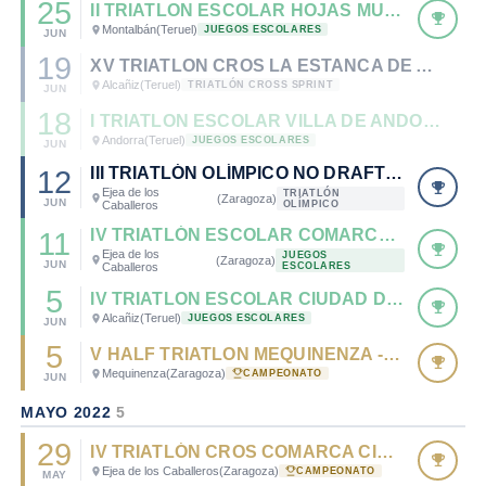
25
II TRIATLON ESCOLAR HOJAS MUERTAS DE MONTALBÁN
Montalbán
(Teruel)
JUEGOS ESCOLARES
JUN
19
XV TRIATLON CROS LA ESTANCA DE ALCAÑIZ
Alcañiz
(Teruel)
TRIATLÓN CROSS SPRINT
JUN
18
I TRIATLON ESCOLAR VILLA DE ANDORRA
Andorra
(Teruel)
JUEGOS ESCOLARES
JUN
III TRIATLÓN OLÍMPICO NO DRAFTING EJEA
12
Ejea de los
TRIATLÓN
(Zaragoza)
JUN
Caballeros
OLÍMPICO
IV TRIATLÓN ESCOLAR COMARCA CINCO VILLAS
11
Ejea de los
JUEGOS
(Zaragoza)
JUN
Caballeros
ESCOLARES
5
IV TRIATLON ESCOLAR CIUDAD DE ALCAÑIZ
Alcañiz
(Teruel)
JUEGOS ESCOLARES
JUN
5
V HALF TRIATLON MEQUINENZA - RANKING NACIONAL TRIATLÓN MD/LD 2022
Mequinenza
(Zaragoza)
CAMPEONATO
JUN
MAYO 2022
5
29
IV TRIATLÓN CROS COMARCA CINCO VILLAS - CTO. DE ARAGÓN DE TRIATLÓN CROS 2022
Ejea de los Caballeros
(Zaragoza)
CAMPEONATO
MAY