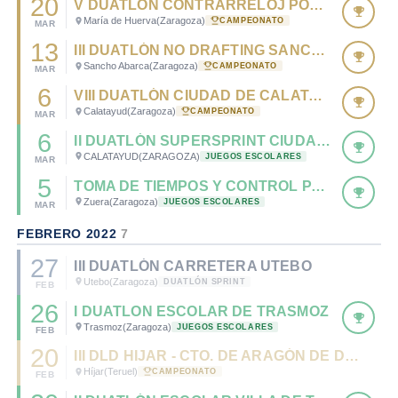
20
V DUATLÓN CONTRARRELOJ POR EQUIPOS DE MARÍA DE HUERVA
María de Huerva
(Zaragoza)
CAMPEONATO
MAR
13
III DUATLÓN NO DRAFTING SANCHO ABARCA - CTO. DE ARAGÓN DE DUATLÓN ESTÁNDAR 2022
Sancho Abarca
(Zaragoza)
CAMPEONATO
MAR
6
VIII DUATLÓN CIUDAD DE CALATAYUD - CTO. ARAGÓN DE DUATLÓN SPRINT 2022
Calatayud
(Zaragoza)
CAMPEONATO
MAR
6
II DUATLÓN SUPERSPRINT CIUDAD DE CALATAYUD - CTO. ARAGÓN CD Y JV DE DUATLÓN SUPERSPRINT 2022
CALATAYUD
(ZARAGOZA)
JUEGOS ESCOLARES
MAR
5
TOMA DE TIEMPOS Y CONTROL PARA CATEGORÍA INFANTIL
Zuera
(Zaragoza)
JUEGOS ESCOLARES
MAR
FEBRERO 2022
7
27
III DUATLÓN CARRETERA UTEBO
Utebo
(Zaragoza)
DUATLÓN SPRINT
FEB
26
I DUATLON ESCOLAR DE TRASMOZ
Trasmoz
(Zaragoza)
JUEGOS ESCOLARES
FEB
20
III DLD HIJAR - CTO. DE ARAGÓN DE DUATLÓN MD 2022
Híjar
(Teruel)
CAMPEONATO
FEB