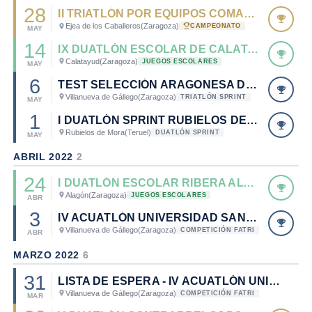
28
II TRIATLÓN POR EQUIPOS COMARCA CINCO VILLAS - CTO. DE ARAGÓN DE TRIATLÓN POR EQUIPOS 2022
Ejea de los Caballeros
(Zaragoza)
CAMPEONATO
MAY
14
IX DUATLÓN ESCOLAR DE CALATAYUD
Calatayud
(Zaragoza)
JUEGOS ESCOLARES
MAY
6
TEST SELECCIÓN ARAGONESA DE TRIATLÓN
Villanueva de Gállego
(Zaragoza)
TRIATLÓN SPRINT
MAY
1
I DUATLÓN SPRINT RUBIELOS DE MORA
Rubielos de Mora
(Teruel)
DUATLÓN SPRINT
MAY
ABRIL 2022
2
24
I DUATLÓN ESCOLAR RIBERA ALTA DEL EBRO - VILLA DE ALAGÓN
Alagón
(Zaragoza)
JUEGOS ESCOLARES
ABR
3
IV ACUATLÓN UNIVERSIDAD SAN JORGE
Villanueva de Gállego
(Zaragoza)
COMPETICIÓN FATRI
ABR
MARZO 2022
6
31
LISTA DE ESPERA - IV ACUATLÓN UNIVERSIDAD SAN JORGE
Villanueva de Gállego
(Zaragoza)
COMPETICIÓN FATRI
MAR