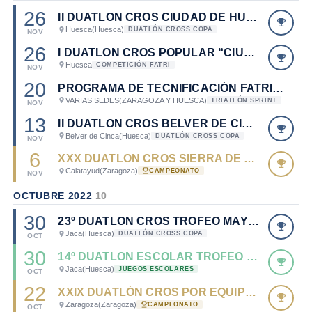
26
II DUATLON CROS CIUDAD DE HUESCA
Huesca
(Huesca)
DUATLÓN CROSS COPA
NOV
26
I DUATLÓN CROS POPULAR “CIUDAD DE HUESCA”
Huesca
COMPETICIÓN FATRI
NOV
20
PROGRAMA DE TECNIFICACIÓN FATRI (TRIATLÓN DE INVIERNO)
VARIAS SEDES
(ZARAGOZA Y HUESCA)
TRIATLÓN SPRINT
NOV
13
II DUATLÓN CROS BELVER DE CINCA
Belver de Cinca
(Huesca)
DUATLÓN CROSS COPA
NOV
6
XXX DUATLÓN CROS SIERRA DE ARMANTES - CTO. ARAGÓN DE DUATLÓN CROS 2022
Calatayud
(Zaragoza)
CAMPEONATO
NOV
OCTUBRE 2022
10
30
23º DUATLON CROS TROFEO MAYENCOS
Jaca
(Huesca)
DUATLÓN CROSS COPA
OCT
30
14º DUATLÓN ESCOLAR TROFEO MAYENCOS
Jaca
(Huesca)
JUEGOS ESCOLARES
OCT
22
XXIX DUATLÓN CROS POR EQUIPOS STADIUM CASABLANCA. TROFEO IBERCAJA CIUDAD DE ZARAGOZA
Zaragoza
(Zaragoza)
CAMPEONATO
OCT