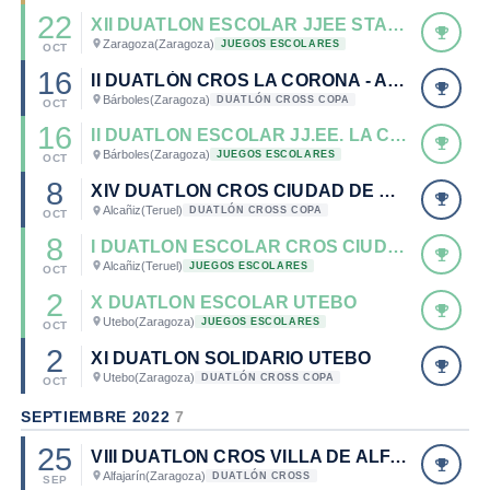
22
XII DUATLON ESCOLAR JJEE STADIUM CASABLANCA
Zaragoza
(Zaragoza)
JUEGOS ESCOLARES
OCT
16
II DUATLÓN CROS LA CORONA - ACEITE VIRGEN EXTRA ANSÓ
Bárboles
(Zaragoza)
DUATLÓN CROSS COPA
OCT
16
II DUATLON ESCOLAR JJ.EE. LA CORONA
Bárboles
(Zaragoza)
JUEGOS ESCOLARES
OCT
8
XIV DUATLON CROS CIUDAD DE ALCAÑIZ
Alcañiz
(Teruel)
DUATLÓN CROSS COPA
OCT
8
I DUATLON ESCOLAR CROS CIUDAD DE ALCAÑIZ
Alcañiz
(Teruel)
JUEGOS ESCOLARES
OCT
2
X DUATLON ESCOLAR UTEBO
Utebo
(Zaragoza)
JUEGOS ESCOLARES
OCT
2
XI DUATLON SOLIDARIO UTEBO
Utebo
(Zaragoza)
DUATLÓN CROSS COPA
OCT
SEPTIEMBRE 2022
7
25
VIII DUATLON CROS VILLA DE ALFAJARIN
Alfajarín
(Zaragoza)
DUATLÓN CROSS
SEP