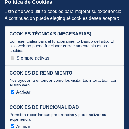
Política de Cookies
Este sitio web utiliza cookies para mejorar su experiencia.
DIRECCIÓN TÉCNICA
A continuación puede elegir qué cookies desea aceptar:
Criterios
Selecciones
COOKIES TÉCNICAS (NECESARIAS)
Tecnificación
Son esenciales para el funcionamiento básico del sitio. El
sitio web no puede funcionar correctamente sin estas
cookies.
JUECES Y OFICIALES
Siempre activas
Comité de jueces
Documentos
COOKIES DE RENDIMIENTO
Nos ayudan a entender cómo los visitantes interactúan con
Cursos
el sitio web.
Circulares oficiales
Activar
Convocatorias y Equipaciones
COOKIES DE FUNCIONALIDAD
Permiten recordar sus preferencias y personalizar su
experiencia.
Av. José Atarés 101, semisótano. 50018 Zaragoza
(mapa)
Activar