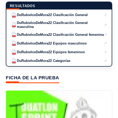
RESULTADOS
↗
DuRubielosDeMora22 Clasificación General
PDF
DuRubielosDeMora22 Clasificación General
↗
masculina
PDF
↗
DuRubielosDeMora22 Clasificación General femenina
PDF
↗
DuRubielosDeMora22 Equipos masculinos
PDF
↗
DuRubielosDeMora22 Equipos femeninos
PDF
↗
DuRubielosDeMora22 Categorías
PDF
FICHA DE LA PRUEBA