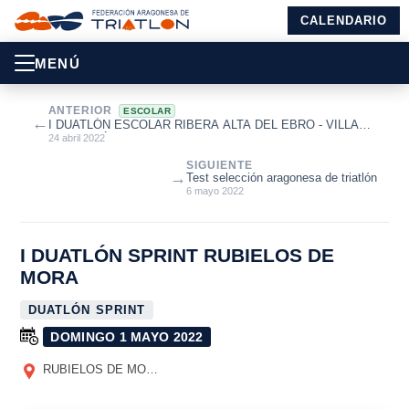
CALENDARIO
MENÚ
ANTERIOR
ESCOLAR
←
I DUATLÓN ESCOLAR RIBERA ALTA DEL EBRO - VILLA
DE ALAGÓN
24 abril 2022
SIGUIENTE
→
Test selección aragonesa de triatlón
6 mayo 2022
I DUATLÓN SPRINT RUBIELOS DE
MORA
DUATLÓN SPRINT
DOMINGO 1 MAYO 2022
RUBIELOS DE MORA
(TERUEL)