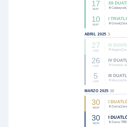
17
XII DUA
Calatayud
(
MAY
10
I TRIAT
Grisel
(Zar
MAY
ABRIL 2025
3
27
IV DUAT
Alagón
(Zar
ABR
26
IV DUAT
Rubielos d
ABR
5
III DUA
Monzón
(H
ABR
MARZO 2025
10
30
I DUATL
Zuera
(Zar
MAR
30
I DUATL
Zuera
TRI
MAR