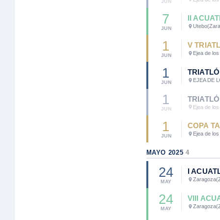
JUN
7
II ACUA
Utebo
(Zar
JUN
1
V TRIAT
Ejea de los
JUN
1
TRIATLÓ
EJEA DE 
JUN
1
TRIATLÓ
Ejea de los
JUN
1
COPA TA
Ejea de los
JUN
MAYO 2025
4
24
I ACUAT
Zaragoza
(
MAY
24
VIII AC
Zaragoza
(
MAY