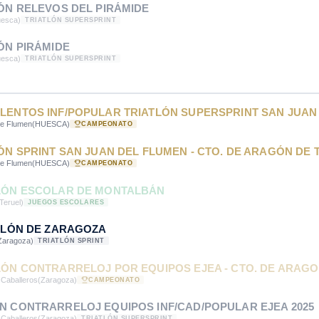
LÓN RELEVOS DEL PIRÁMIDE
uesca)
TRIATLÓN SUPERSPRINT
LÓN PIRÁMIDE
uesca)
TRIATLÓN SUPERSPRINT
LENTOS INF/POPULAR TRIATLÓN SUPERSPRINT SAN JUAN
de Flumen
(HUESCA)
CAMPEONATO
LÓN SPRINT SAN JUAN DEL FLUMEN - CTO. DE ARAGÓN DE 
de Flumen
(HUESCA)
CAMPEONATO
TLÓN ESCOLAR DE MONTALBÁN
Teruel)
JUEGOS ESCOLARES
ATLÓN DE ZARAGOZA
Zaragoza)
TRIATLÓN SPRINT
LÓN CONTRARRELOJ POR EQUIPOS EJEA - CTO. DE ARAG
 Caballeros
(Zaragoza)
CAMPEONATO
N CONTRARRELOJ EQUIPOS INF/CAD/POPULAR EJEA 2025
 Caballeros
(Zaragoza)
TRIATLÓN SUPERSPRINT