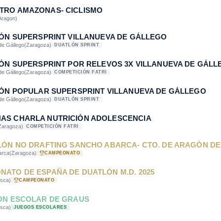
TRO AMAZONAS- CICLISMO
Aragon)
LÓN SUPERSPRINT VILLANUEVA DE GÁLLEGO
de Gállego
(Zaragoza)
DUATLÓN SPRINT
LÓN SUPERSPRINT POR RELEVOS 3X VILLANUEVA DE GÁL
de Gállego
(Zaragoza)
COMPETICIÓN FATRI
LÓN POPULAR SUPERSPRINT VILLANUEVA DE GÁLLEGO
de Gállego
(Zaragoza)
DUATLÓN SPRINT
AS CHARLA NUTRICIÓN ADOLESCENCIA
Zaragoza)
COMPETICIÓN FATRI
LÓN NO DRAFTING SANCHO ABARCA- CTO. DE ARAGÓN DE
arca
(Zaragoza)
CAMPEONATO
ATO DE ESPAÑA DE DUATLÓN M.D. 2025
sca)
CAMPEONATO
LÓN ESCOLAR DE GRAUS
sca)
JUEGOS ESCOLARES