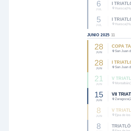
6
I TRIAT
Huesca
(H
JUL
5
I TRIAT
Huesca
(H
JUL
JUNIO 2025
11
28
COPA TA
San Juan 
JUN
28
I TRIAT
San Juan 
JUN
21
V TRIA
Montalbán
(
JUN
15
VII TRI
Zaragoza
(
JUN
8
V TRIAT
Ejea de los
JUN
8
TRIATLÓ
Ejea de los