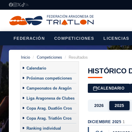
FEDERACIÓN
COMPETICIONES
LICENCIAS
Inicio
/
Competiciones
/
Resultados
Calendario
HISTÓRICO 
Próximas competiciones
Campeonatos de Aragón
CALENDARIO
Liga Aragonesa de Clubes
2026
2025
Copa Arag. Duatlón Cros
Copa Arag. Triatlón Cros
DICIEMBRE 2025
1
Ranking individual