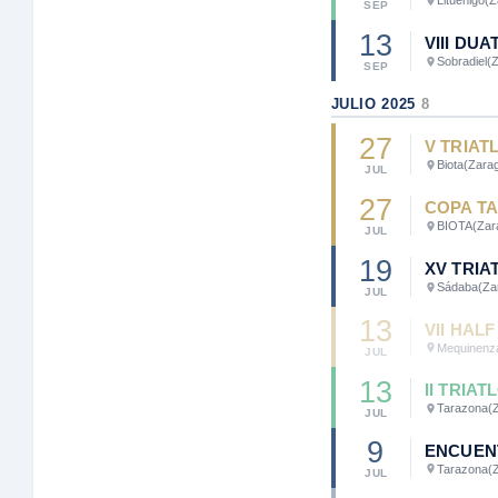
Lituénigo
(Z
SEP
13
VIII DU
Sobradiel
(
SEP
JULIO 2025
8
27
V TRIAT
Biota
(Zara
JUL
27
COPA TA
BIOTA
(Zar
JUL
19
XV TRIA
Sádaba
(Za
JUL
13
VII HAL
Mequinenz
JUL
13
II TRIA
Tarazona
(
JUL
9
ENCUEN
Tarazona
(
JUL