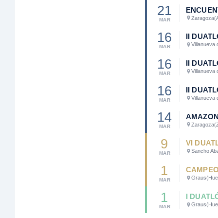
21
ENCUEN
Zaragoza
(
MAR
16
II DUAT
Villanueva 
MAR
16
II DUAT
Villanueva 
MAR
16
II DUAT
Villanueva 
MAR
14
AMAZON
Zaragoza
(
MAR
9
VI DUAT
Sancho Ab
MAR
1
CAMPEON
Graus
(Hue
MAR
1
I DUAT
Graus
(Hue
MAR