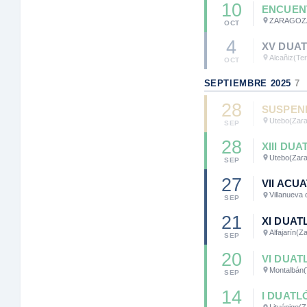
10
ENCUEN
ZARAGOZ
OCT
4
XV DUAT
Alcañiz
(Ter
OCT
SEPTIEMBRE 2025
7
28
SUSPEN
Utebo
(Zar
SEP
28
XIII DU
Utebo
(Zar
SEP
27
VII ACU
Villanueva 
SEP
21
XI DUAT
Alfajarín
(Z
SEP
20
VI DUA
Montalbán
(
SEP
14
I DUATL