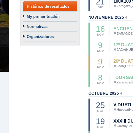
21
100X100
Histórico de resultados
Zaragoza
(
DIC
My primer triatlón
NOVIEMBRE 2025
4
Normativas
16
ENCUEN
ZARAGOZ
NOV
Organizadores
9
17º DU
JACA
(HUE
NOV
9
26º DUA
Jaca
(HUE
NOV
8
"DORSAL
Zaragoza
NOV
OCTUBRE 2025
4
25
V DUAT
Huesca
(H
OCT
19
XXXIII 
Calatayud
(
OCT