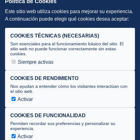
Política de Cookies
Este sitio web utiliza cookies para mejorar su experiencia.
DIRECCIÓN TÉCNICA
A continuación puede elegir qué cookies desea aceptar:
Criterios
Selecciones
COOKIES TÉCNICAS (NECESARIAS)
Tecnificación
Son esenciales para el funcionamiento básico del sitio. El
sitio web no puede funcionar correctamente sin estas
cookies.
JUECES Y OFICIALES
Siempre activas
Comité de jueces
Documentos
COOKIES DE RENDIMIENTO
Nos ayudan a entender cómo los visitantes interactúan con
Cursos
el sitio web.
Circulares oficiales
Activar
Convocatorias y Equipaciones
COOKIES DE FUNCIONALIDAD
Permiten recordar sus preferencias y personalizar su
experiencia.
Av. José Atarés 101, semisótano. 50018 Zaragoza
(mapa)
Activar