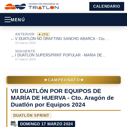
CALENDARIO
MENÚ
ANTERIOR
★ CTO
←
V DUATLÓN NO DRAFTING SANCHO ABARCA - Cto.
Aragón de Duatlón Estándar 2024
10 marzo 2024
SIGUIENTE
→
I DUATLON SUPERSPRINT POPULAR - MARIA DE
HUERVA
17 marzo 2024
★
★
CAMPEONATO
VII DUATLÓN POR EQUIPOS DE
MARÍA DE HUERVA - Cto. Aragón de
Duatlón por Equipos 2024
DUATLÓN SPRINT
DOMINGO 17 MARZO 2024